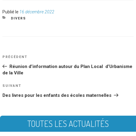
Publié
Publié le
16 décembre 2022
le
CATÉGORIES
DIVERS
NAVIGATION
Article
PRÉCÉDENT
DE
précédent
Réunion d’information autour du Plan Local d’Urbanisme
L’ARTICLE
de la Ville
Article
SUIVANT
suivant
Des livres pour les enfants des écoles maternelles
TOUTES LES ACTUALITÉS