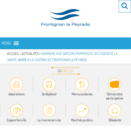
Aller
Re
R
au
po
contenu
:
principal
FRONTIGNAN LA PEYRADE
Bienvenue sur le site de la commune de Frontignan la Peyrade
MENU
ACCUEIL
»
ACTUALITÉS
»
HOMMAGE AUX SAPEURS POMPIERS À L’OCCASION DE LA
SAINTE-BARBE À LA CASERNE DE FRONTIGNAN LA PEYRADE
EN
UN
CLIC
Associations
Se déplacer
Menus scolaires
Démocratie
participative
Espace famille
La mairie recrute
Marchés publics
Téléalerte