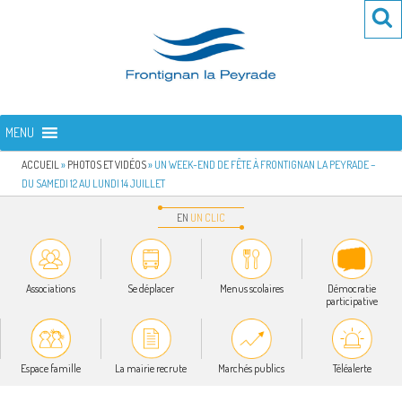
Aller
Re
R
au
po
contenu
:
principal
FRONTIGNAN LA PEYRADE
Bienvenue sur le site de la commune de Frontignan la Peyrade
MENU
ACCUEIL
»
PHOTOS ET VIDÉOS
»
UN WEEK-END DE FÊTE À FRONTIGNAN LA PEYRADE –
DU SAMEDI 12 AU LUNDI 14 JUILLET
EN
UN
CLIC
Associations
Se déplacer
Menus scolaires
Démocratie
participative
Espace famille
La mairie recrute
Marchés publics
Téléalerte