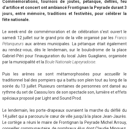
Commémorations, tournois de joutes, pétanque, défilés, feu
d’artifice et concert ont ambiancé Frontignan la Peyrade durant 3
jours, entre mémoire, traditions et festivités, pour célébrer la
fête nationale.
Le week-end de commémoration et de célébration s’est ouvert le
samedi 12 juillet sur le grand prix de la ville organisé par les
Francs
Pétanqueurs
aux arènes municipales. La pétanque était également
au rendez-vous, dès le lendemain, sur le boulodrome de la place
Gabriel-Péri pour l’inauguration du local Jules Guagliano, organisée
par la municipalité et la
Boule Nationale Lapeyradoise
.
Puis les arènes se sont métamorphosées pour accueillir le
traditionnel bal des pompiers qui a battu son plein tout au long de la
soirée du 13 juillet. Plusieurs centaines de personnes ont dansé au
rythme du set de Cassou lors de son spectacle son, lumière et effets
spéciaux proposé par Light and Sound Prod.
Le lendemain, les porte-drapeaux ouvraient la marche du défilé du
14 juillet qui a parcouru le cœur de ville jusqu’à la place Jean-Jaurès.
Le cortège a réuni le maire de Frontignan la Peyrade Michel Arrouy,
conseiller communautaire, de nombreux élus dont Claudie Minguez,