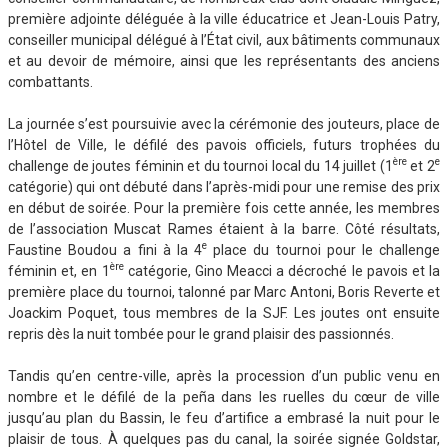
première adjointe déléguée à la ville éducatrice et Jean-Louis Patry,
conseiller municipal délégué à l’État civil, aux bâtiments communaux
et au devoir de mémoire, ainsi que les représentants des anciens
combattants.
La journée s’est poursuivie avec la cérémonie des jouteurs, place de
l’Hôtel de Ville, le défilé des pavois officiels, futurs trophées du
ère
e
challenge de joutes féminin et du tournoi local du 14 juillet (1
et 2
catégorie) qui ont débuté dans l’après-midi pour une remise des prix
en début de soirée. Pour la première fois cette année, les membres
de l’association Muscat Rames étaient à la barre. Côté résultats,
e
Faustine Boudou a fini à la 4
place du tournoi pour le challenge
ère
féminin et, en 1
catégorie, Gino Meacci a décroché le pavois et la
première place du tournoi, talonné par Marc Antoni, Boris Reverte et
Joackim Poquet, tous membres de la SJF. Les joutes ont ensuite
repris dès la nuit tombée pour le grand plaisir des passionnés.
Tandis qu’en centre-ville, après la procession d’un public venu en
nombre et le défilé de la peña dans les ruelles du cœur de ville
jusqu’au plan du Bassin, le feu d’artifice a embrasé la nuit pour le
plaisir de tous. À quelques pas du canal, la soirée signée Goldstar,