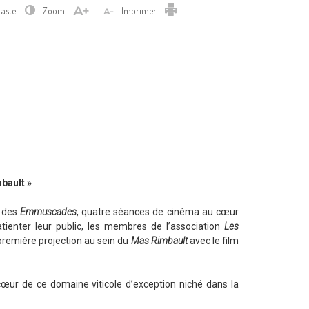
Imprimer
raste
Zoom
Imprimer
bault »
 des
Emmuscades
, quatre séances de cinéma au cœur
atienter leur public, les membres de l’association
Les
 première projection au sein du
Mas Rimbault
avec le film
 cœur de ce domaine viticole d’exception niché dans la