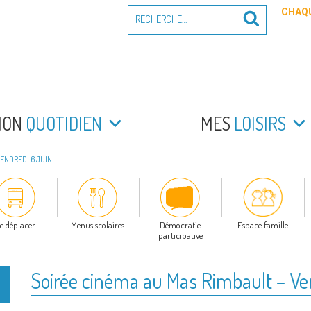
Recherche
CHAQU
Recherche
pour
:
PEYRADE
an la Peyrade
MON
QUOTIDIEN
MES
LOISIRS
VENDREDI 6 JUIN
e déplacer
Menus scolaires
Démocratie
Espace famille
participative
Soirée cinéma au Mas Rimbault – Ven