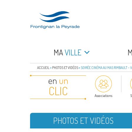
Aller
au
contenu
principal
FRONTIGNAN LA 
Bienvenue sur le site de la commune de Frontign
MA
VILLE
ACCUEIL
»
PHOTOS ET VIDÉOS
»
SOIRÉE CINÉMA AU MAS RIMBAULT – 
en
un
CLIC
Associations
S
PHOTOS ET VIDÉOS