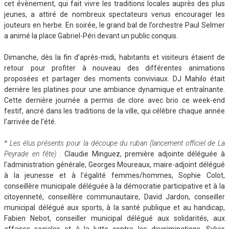
cet évènement, qui fait vivre les traditions locales auprès des plus
jeunes, a attiré de nombreux spectateurs venus encourager les
jouteurs en herbe. En soirée, le grand bal de l’orchestre Paul Selmer
a animé la place Gabriel-Péri devant un public conquis.
Dimanche, dès la fin d’après-midi, habitants et visiteurs étaient de
retour pour profiter à nouveau des différentes animations
proposées et partager des moments conviviaux. DJ Mahilo était
derrière les platines pour une ambiance dynamique et entraînante.
Cette dernière journée a permis de clore avec brio ce week-end
festif, ancré dans les traditions de la ville, qui célèbre chaque année
l’arrivée de l’été.
* Les élus présents pour la découpe du ruban (lancement officiel de La
Peyrade en fête) :
Claudie Minguez, première adjointe déléguée à
l’administration générale, Georges Moureaux, maire-adjoint délégué
à la jeunesse et à l’égalité femmes/hommes, Sophie Colot,
conseillère municipale déléguée à la démocratie participative et à la
citoyenneté, conseillère communautaire, David Jardon, conseiller
municipal délégué aux sports, à la santé publique et au handicap,
Fabien Nebot, conseiller municipal délégué aux solidarités, aux
affaires sociales et à la lutte contre les discriminations, Sylvio