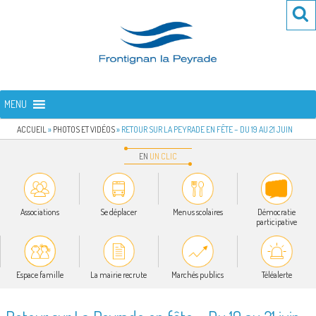
Aller
Re
R
au
po
contenu
:
principal
FRONTIGNAN LA PEYRADE
Bienvenue sur le site de la commune de Frontignan la Peyrade
MENU
ACCUEIL
»
PHOTOS ET VIDÉOS
»
RETOUR SUR LA PEYRADE EN FÊTE – DU 19 AU 21 JUIN
EN
UN
CLIC
Associations
Se déplacer
Menus scolaires
Démocratie
participative
Espace famille
La mairie recrute
Marchés publics
Téléalerte