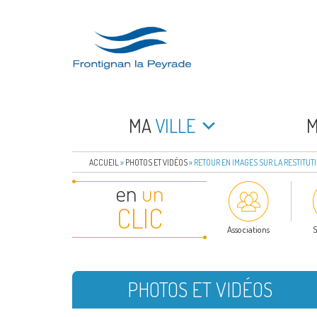
Aller
au
contenu
principal
FRONTIGNAN LA 
Bienvenue sur le site de la commune de Frontign
MA
VILLE
ACCUEIL
»
PHOTOS ET VIDÉOS
»
RETOUR EN IMAGES SUR LA RESTITUTI
en
un
CLIC
Associations
S
PHOTOS ET VIDÉOS