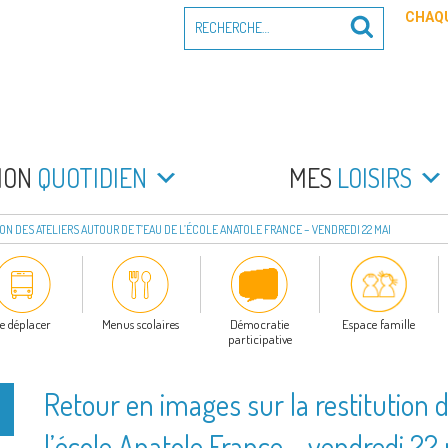
Recherche
CHAQU
Recherche
pour
:
PEYRADE
an la Peyrade
MON
QUOTIDIEN
MES
LOISIRS
ON DES ATELIERS AUTOUR DE T’EAU DE L’ÉCOLE ANATOLE FRANCE – VENDREDI 22 MAI
e déplacer
Menus scolaires
Démocratie
Espace famille
participative
Retour en images sur la restitution 
l’école Anatole France – vendredi 22