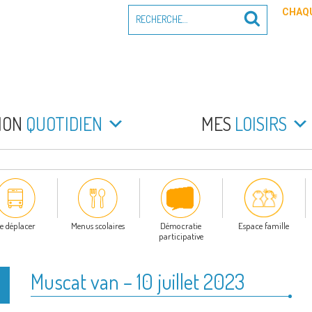
Recherche
CHAQU
Recherche
pour
:
PEYRADE
an la Peyrade
MON
QUOTIDIEN
MES
LOISIRS
e déplacer
Menus scolaires
Démocratie
Espace famille
participative
Muscat van – 10 juillet 2023