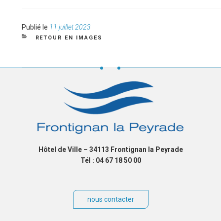
Publié
Publié le
11 juillet 2023
le
CATÉGORIES
RETOUR EN IMAGES
Hôtel de Ville – 34113 Frontignan la Peyrade
Tél : 04 67 18 50 00
nous contacter