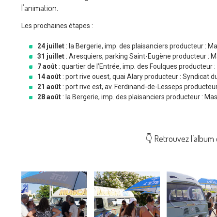
l’animation.
Les prochaines étapes :
24 juillet
: la Bergerie, imp. des plaisanciers producteur :
31 juillet
: Aresquiers, parking Saint-Eugène producteur : 
7 août
: quartier de l’Entrée, imp. des Foulques producteur
14 août
: port rive ouest, quai Alary producteur : Syndicat d
21 août
: port rive est, av. Ferdinand-de-Lesseps producteu
28 août
: la Bergerie, imp. des plaisanciers producteur : M
👇 Retrouvez l’album 