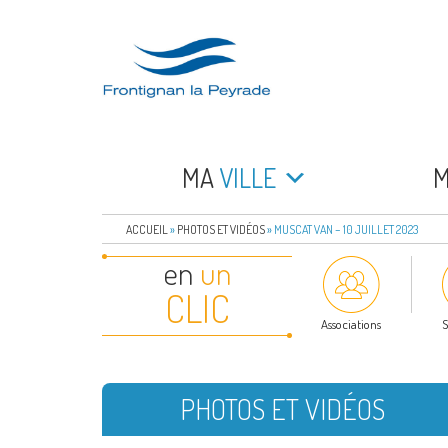
Aller
au
contenu
principal
FRONTIGNAN LA 
Bienvenue sur le site de la commune de Frontign
MA
VILLE
ACCUEIL
»
PHOTOS ET VIDÉOS
»
MUSCAT VAN – 10 JUILLET 2023
en
un
CLIC
Associations
S
PHOTOS ET VIDÉOS