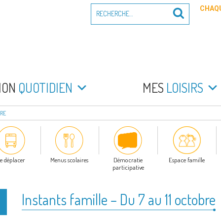
Recherche
CHAQU
Recherche
pour
:
PEYRADE
an la Peyrade
MON
QUOTIDIEN
MES
LOISIRS
BRE
e déplacer
Menus scolaires
Démocratie
Espace famille
participative
Instants famille – Du 7 au 11 octobre