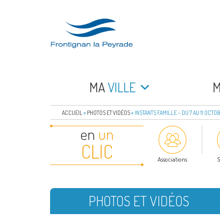
Aller
au
contenu
principal
FRONTIGNAN LA 
Bienvenue sur le site de la commune de Frontign
MA
VILLE
ACCUEIL
»
PHOTOS ET VIDÉOS
»
INSTANTS FAMILLE – DU 7 AU 11 OCTO
en
un
CLIC
Associations
S
PHOTOS ET VIDÉOS