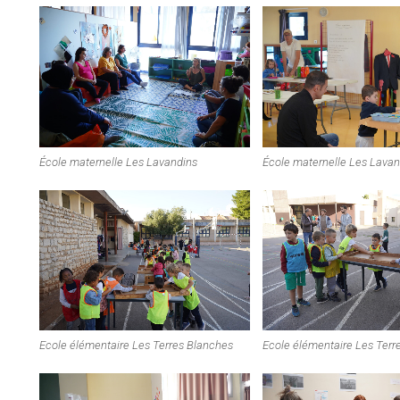
École maternelle Les Lavandins
École maternelle Les Lavan
Ecole élémentaire Les Terres Blanches
Ecole élémentaire Les Terr