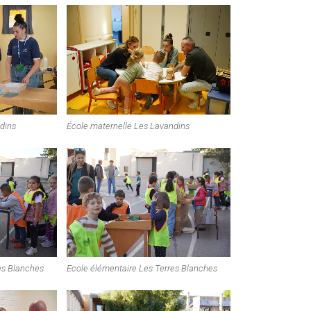
dins
École maternelle Les Lavandins
es Blanches
Ecole élémentaire Les Terres Blanches