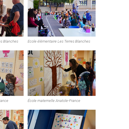
es Blanches
Ecole élémentaire Les Terres Blanches
rance
École maternelle Anatole-France