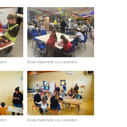
dins
École maternelle Les Lavandins
dins
École maternelle Les Lavandins