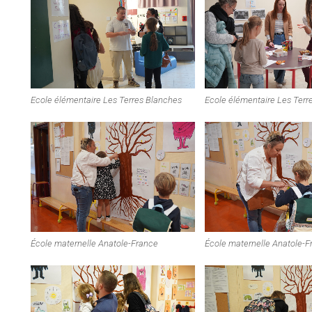
Ecole élémentaire Les Terres Blanches
Ecole élémentaire Les Terr
École maternelle Anatole-France
École maternelle Anatole-F