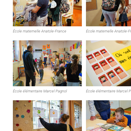
École maternelle Anatole-France
École maternelle Anatole-F
École élémentaire Marcel Pagnol
École élémentaire Marcel 