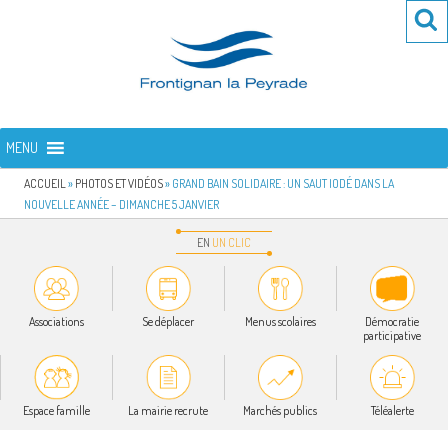
Aller
Re
R
au
po
contenu
:
principal
FRONTIGNAN LA PEYRADE
Bienvenue sur le site de la commune de Frontignan la Peyrade
MENU
ACCUEIL
»
PHOTOS ET VIDÉOS
»
GRAND BAIN SOLIDAIRE : UN SAUT IODÉ DANS LA
NOUVELLE ANNÉE – DIMANCHE 5 JANVIER
EN
UN
CLIC
Associations
Se déplacer
Menus scolaires
Démocratie
participative
Espace famille
La mairie recrute
Marchés publics
Téléalerte