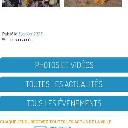
Publié
Publié le
5 janvier 2025
le
CATÉGORIES
FESTIVITÉS
PHOTOS ET VIDÉOS
TOUTES LES ACTUALITÉS
TOUS LES ÉVÉNEMENTS
CHAQUE JEUDI, RECEVEZ TOUTES LES ACTUS DE LA VILLE
INSCRIPTION