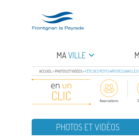
Aller
au
contenu
principal
FRONTIGNAN LA 
Bienvenue sur le site de la commune de Frontign
MA
VILLE
ACCUEIL
»
PHOTOS ET VIDÉOS
»
FÊTE DES PETITS ARTISTES DANS LES 
en
un
CLIC
Associations
S
PHOTOS ET VIDÉOS