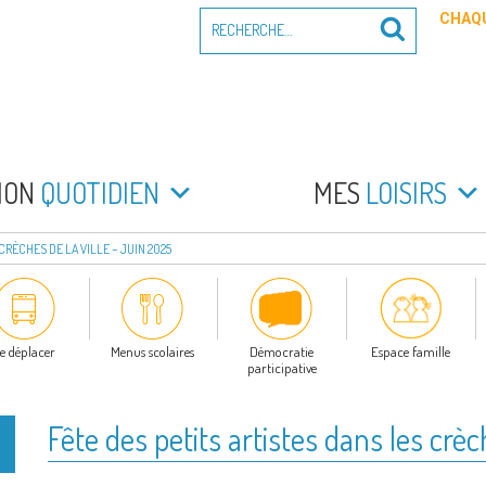
Recherche
CHAQU
Recherche
pour
:
PEYRADE
an la Peyrade
MON
QUOTIDIEN
MES
LOISIRS
CRÈCHES DE LA VILLE – JUIN 2025
e déplacer
Menus scolaires
Démocratie
Espace famille
participative
Fête des petits artistes dans les crèc