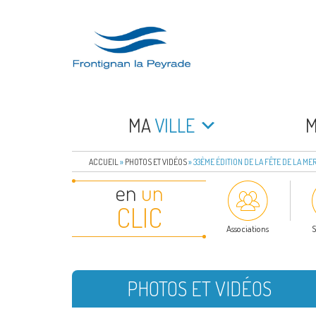
Aller
au
contenu
principal
FRONTIGNAN LA 
Bienvenue sur le site de la commune de Frontign
MA
VILLE
ACCUEIL
»
PHOTOS ET VIDÉOS
»
33ÈME ÉDITION DE LA FÊTE DE LA MER
en
un
CLIC
Associations
S
PHOTOS ET VIDÉOS