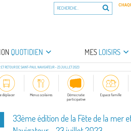
Recherche
CHAQU
Recherche
pour
:
PEYRADE
an la Peyrade
MON
QUOTIDIEN
MES
LOISIRS
 ET RETOUR DE SAINT-PAUL NAVIGATEUR – 23 JUILLET 2023
e déplacer
Menus scolaires
Démocratie
Espace famille
participative
33ème édition de la Fête de la mer e
Navigateur – 23 juillet 2023