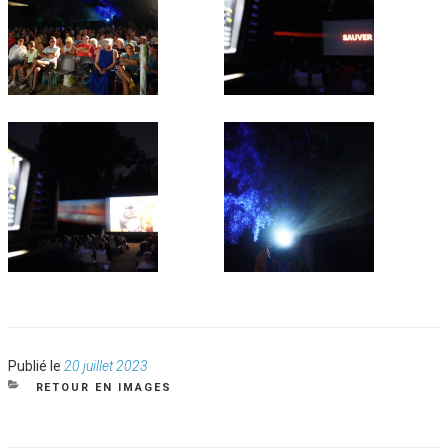
Publié
Publié le
20 juillet 2023
le
CATÉGORIES
RETOUR EN IMAGES