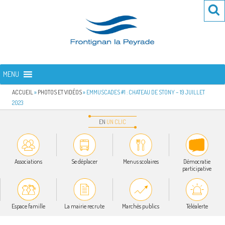
Aller
Re
R
au
po
contenu
:
principal
FRONTIGNAN LA PEYRADE
Bienvenue sur le site de la commune de Frontignan la Peyrade
MENU
ACCUEIL
»
PHOTOS ET VIDÉOS
»
EMMUSCADES #1 : CHATEAU DE STONY – 19 JUILLET
2023
EN
UN
CLIC
Associations
Se déplacer
Menus scolaires
Démocratie
participative
Espace famille
La mairie recrute
Marchés publics
Téléalerte