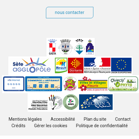
nous contacter
Villes
jumelées
Sites
partenaires
Labels
Autres
Mentions légales
Accessibilité
Plan du site
Contact
Crédits
Gérer les cookies
Politique de confidentialité