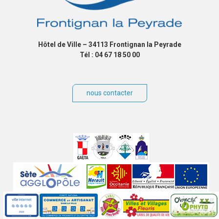
Hôtel de Ville – 34113 Frontignan la Peyrade
Tél : 04 67 18 50 00
nous contacter
Villes
jumelées
Sites
partenaires
Labels