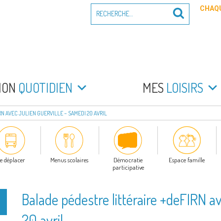
Recherche
CHAQU
Recherche
pour
:
PEYRADE
an la Peyrade
MON
QUOTIDIEN
MES
LOISIRS
RN AVEC JULIEN GUERVILLE – SAMEDI 20 AVRIL
e déplacer
Menus scolaires
Démocratie
Espace famille
participative
Balade pédestre littéraire +deFIRN a
20 avril