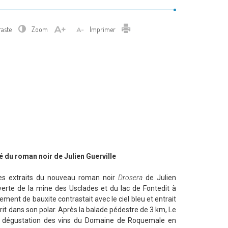
Imprimer
raste
Zoom
Imprimer
é du roman noir de Julien Guerville
 des extraits du nouveau roman noir
Drosera
de Julien
uverte de la mine des Usclades et du lac de Fontedit à
sement de bauxite contrastait avec le ciel bleu et entrait
crit dans son polar. Après la balade pédestre de 3 km, Le
ne dégustation des vins du Domaine de Roquemale en