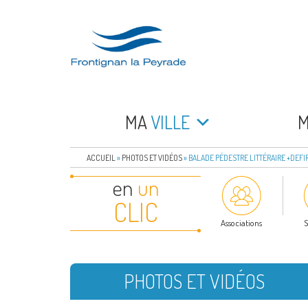
Aller
au
contenu
principal
FRONTIGNAN LA 
Bienvenue sur le site de la commune de Frontign
MA
VILLE
ACCUEIL
»
PHOTOS ET VIDÉOS
»
BALADE PÉDESTRE LITTÉRAIRE +DEFI
en
un
CLIC
Associations
S
PHOTOS ET VIDÉOS