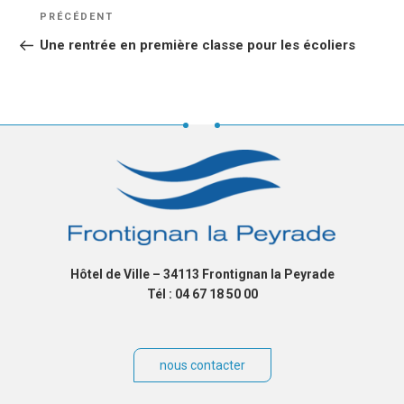
NAVIGATION
Article
PRÉCÉDENT
DE
précédent
Une rentrée en première classe pour les écoliers
L’ARTICLE
Hôtel de Ville – 34113 Frontignan la Peyrade
Tél : 04 67 18 50 00
nous contacter