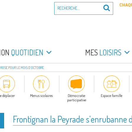
Recherche
CHAQU
Recherche
pour
:
PEYRADE
an la Peyrade
MON
QUOTIDIEN
MES
LOISIRS
ROSE POUR LE MOIS D’OCTOBRE
e déplacer
Menus scolaires
Démocratie
Espace famille
participative
Frontignan la Peyrade s’enrubanne d