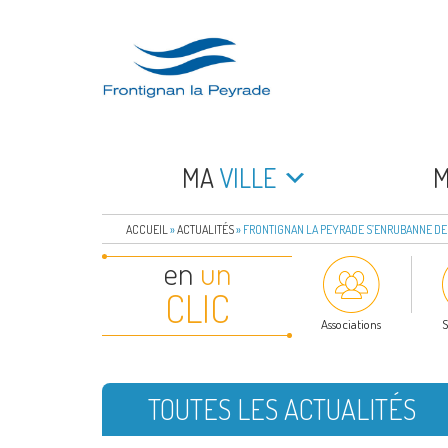
Aller
au
contenu
principal
FRONTIGNAN LA 
Bienvenue sur le site de la commune de Frontign
MA
VILLE
ACCUEIL
»
ACTUALITÉS
»
FRONTIGNAN LA PEYRADE S’ENRUBANNE DE 
en
un
CLIC
Associations
S
TOUTES LES ACTUALITÉS