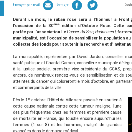
Facebook
Twitter
Envoyer par mail
Partager
Cont
Durant un mois, le ruban rose sera à l’honneur à Front
ème
l’occasion de la 30
édition d’Octobre Rose. Cette ca
portée par l’association Le
Cancer du Sein, Parlons-en !,
forteme
municipalité, est l’occasion de sensibiliser la population au
collecter des fonds pour soutenir la recherche et d’inviter a
La municipalité, représentée par David Jardon, conseiller mun
santé publique et Chantal Carrion, conseillère municipale délégu
à la justice sociale, première vice-présidente du CCAS, pro
encore, de nombreux rendez-vous de sensibilisation et de so
atteintes du cancer qui coloreront le mois d’octobre, en partenar
et commerçants de la ville.
er
Dès le 1
octobre, l’Hôtel de Ville sera pavoisé en soutien à
cette cause nationale contre cette tumeur maligne, l’une
des plus fréquentes chez les femmes et première cause
de mortalité en France, qui touche encore aujourd’hui les
femmes (1 sur 8) et les hommes, malgré de grandes
avancées dans le domaine médical.