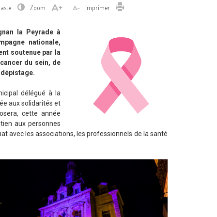
Imprimer
raste
Zoom
Imprimer
ignan la Peyrade à
mpagne nationale,
nt soutenue par la
 cancer du sein, de
u dépistage.
icipal délégué à la
ée aux solidarités et
posera, cette année
utien aux personnes
iat avec les associations, les professionnels de la santé