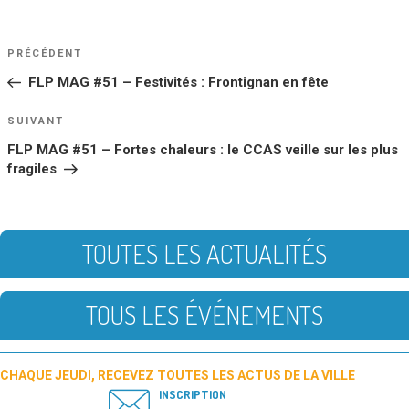
NAVIGATION
Article
PRÉCÉDENT
DE
précédent
FLP MAG #51 – Festivités : Frontignan en fête
L’ARTICLE
Article
SUIVANT
suivant
FLP MAG #51 – Fortes chaleurs : le CCAS veille sur les plus
fragiles
TOUTES LES ACTUALITÉS
TOUS LES ÉVÉNEMENTS
CHAQUE JEUDI, RECEVEZ TOUTES LES ACTUS DE LA VILLE
INSCRIPTION