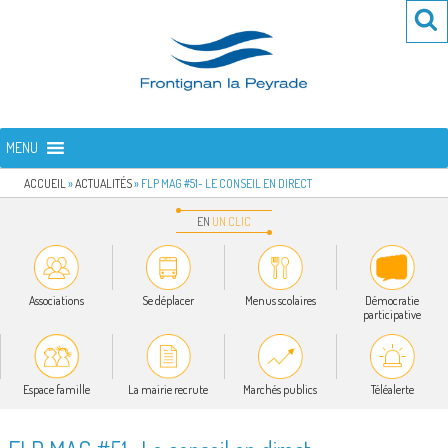
Aller
Re
R
au
po
contenu
:
principal
FRONTIGNAN LA PEYRADE
Bienvenue sur le site de la commune de Frontignan la Peyrade
MENU
ACCUEIL
»
ACTUALITÉS
»
FLP MAG #51- LE CONSEIL EN DIRECT
EN
UN
CLIC
Associations
Se déplacer
Menus scolaires
Démocratie
participative
Espace famille
La mairie recrute
Marchés publics
Téléalerte