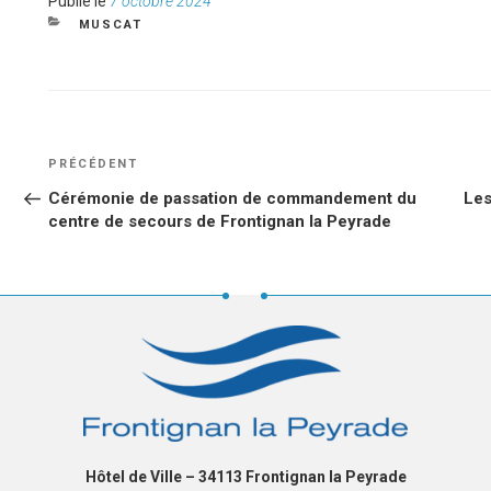
Publié
Publié le
7 octobre 2024
le
CATÉGORIES
MUSCAT
NAVIGATION
Article
PRÉCÉDENT
DE
précédent
Cérémonie de passation de commandement du
Les
L’ARTICLE
centre de secours de Frontignan la Peyrade
Hôtel de Ville – 34113 Frontignan la Peyrade