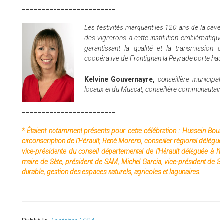
________________________
Les festivités marquant les 120 ans de la cav
des vignerons à cette institution emblématique.
garantissant la qualité et la transmission d
coopérative de Frontignan la Peyrade porte haut
Kelvine Gouvernayre,
conseillère municip
locaux et du Muscat, conseillère communautai
________________________
* Étaient notamment présents pour cette célébration : Hussein Bourg
circonscription de l’Hérault, René Moreno, conseiller régional délégué 
vice-présidente du conseil départemental de l’Hérault déléguée à l
maire de Sète, président de SAM, Michel Garcia, vice-président de SA
durable, gestion des espaces naturels, agricoles et lagunaires.