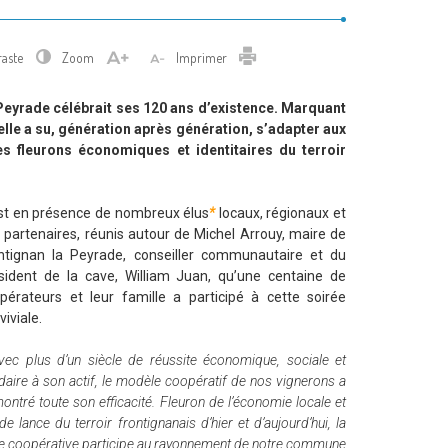
Imprimer
raste
Zoom
Imprimer
Peyrade célébrait ses 120 ans d’existence. Marquant
 elle a su, génération après génération, s’adapter aux
es fleurons économiques et identitaires du terroir
st en présence de nombreux élus
*
locaux, régionaux et
 partenaires, réunis autour de Michel Arrouy, maire de
ntignan la Peyrade, conseiller communautaire et du
sident de la cave, William Juan, qu’une centaine de
pérateurs et leur famille a participé à cette soirée
viviale.
vec plus d’un siècle de réussite économique, sociale et
idaire à son actif, le modèle coopératif de nos vignerons a
ontré toute son efficacité. Fleuron de l’économie locale et
de lance du terroir frontignanais d’hier et d’aujourd’hui, la
e coopérative participe au rayonnement de notre commune