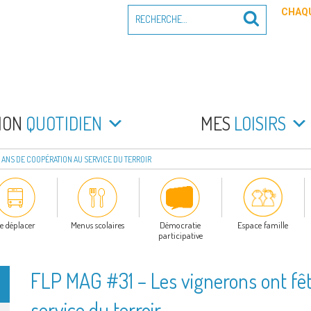
Recherche
CHAQU
Recherche
pour
:
PEYRADE
an la Peyrade
MON
QUOTIDIEN
MES
LOISIRS
0 ANS DE COOPÉRATION AU SERVICE DU TERROIR
e déplacer
Menus scolaires
Démocratie
Espace famille
participative
FLP MAG #31 – Les vignerons ont fêt
service du terroir