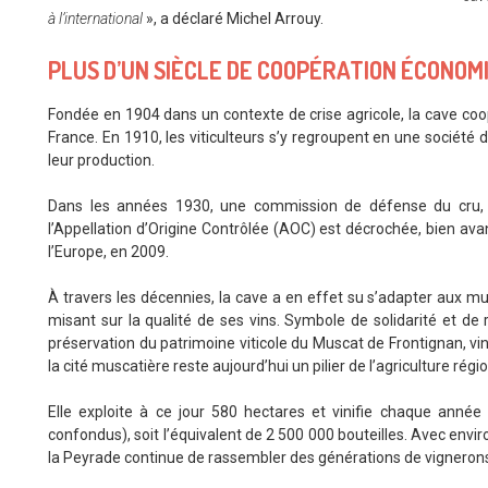
à l’international
», a déclaré Michel Arrouy.
PLUS D’UN SIÈCLE DE COOPÉRATION ÉCONOMI
Fondée en 1904 dans un contexte de crise agricole, la cave co
France. En 1910, les viticulteurs s’y regroupent en une société 
leur production.
Dans les années 1930, une commission de défense du cru, an
l’Appellation d’Origine Contrôlée (AOC) est décrochée, bien avan
l’Europe, en 2009.
À travers les décennies, la cave a en effet su s’adapter aux mu
misant sur la qualité de ses vins. Symbole de solidarité et de r
préservation du patrimoine viticole du Muscat de Frontignan, v
la cité muscatière reste aujourd’hui un pilier de l’agriculture régio
Elle exploite à ce jour 580 hectares et vinifie chaque année
confondus), soit l’équivalent de 2 500 000 bouteilles. Avec envi
la Peyrade continue de rassembler des générations de vignerons 