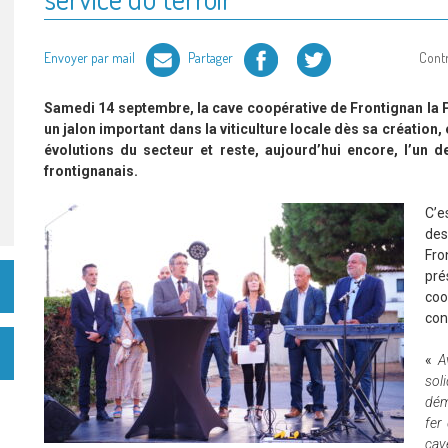
Facebook
Twitter
Envoyer par mail
Partager
Cont
Samedi 14 septembre, la cave coopérative de Frontignan la 
un jalon important dans la viticulture locale dès sa création,
évolutions du secteur et reste, aujourd’hui encore, l’un d
frontignanais.
C’e
des
Fro
pré
coo
con
«
A
sol
dém
fer 
cav