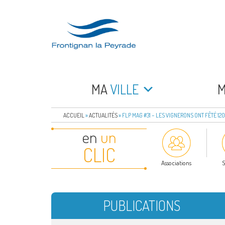
Aller
au
contenu
principal
FRONTIGNAN LA 
Bienvenue sur le site de la commune de Frontign
MA
VILLE
ACCUEIL
»
ACTUALITÉS
»
FLP MAG #31 – LES VIGNERONS ONT FÊTÉ 12
en
un
CLIC
Associations
S
PUBLICATIONS