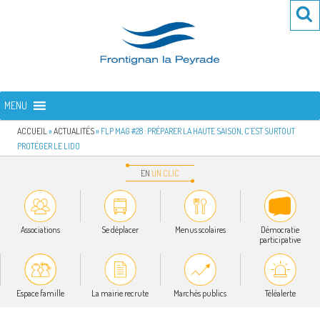
Aller
Re
R
au
po
contenu
:
principal
FRONTIGNAN LA PEYRADE
Bienvenue sur le site de la commune de Frontignan la Peyrade
MENU
ACCUEIL
»
ACTUALITÉS
»
FLP MAG #28 : PRÉPARER LA HAUTE SAISON, C’EST SURTOUT
PROTÉGER LE LIDO
EN
UN
CLIC
Associations
Se déplacer
Menus scolaires
Démocratie
participative
Espace famille
La mairie recrute
Marchés publics
Téléalerte