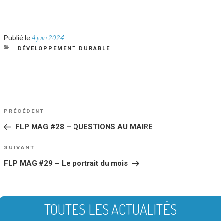
Publié
Publié le
4 juin 2024
le
CATÉGORIES
DÉVELOPPEMENT DURABLE
NAVIGATION
Article
PRÉCÉDENT
DE
précédent
FLP MAG #28 – QUESTIONS AU MAIRE
L’ARTICLE
Article
SUIVANT
suivant
FLP MAG #29 – Le portrait du mois
TOUTES LES ACTUALITÉS