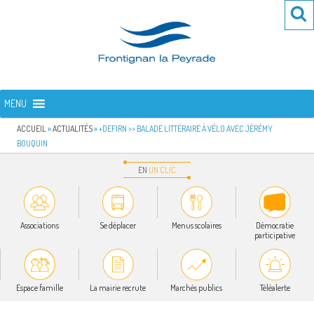
Aller
Re
R
au
po
contenu
:
principal
FRONTIGNAN LA PEYRADE
Bienvenue sur le site de la commune de Frontignan la Peyrade
MENU
ACCUEIL
»
ACTUALITÉS
»
+DEFIRN >> BALADE LITTÉRAIRE À VÉLO AVEC JÉRÉMY
BOUQUIN
EN
UN
CLIC
Associations
Se déplacer
Menus scolaires
Démocratie
participative
Espace famille
La mairie recrute
Marchés publics
Téléalerte