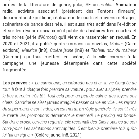
armes de la littérature de genre, polar, SF ou
érotika
. Animateur
radio, activiste associatif (président des Tontons filmeurs),
documentariste politique, réalisateur de courts et moyens métrages,
scénariste de bande dessinée, il est aussi très actif dans l’e-édition
et sur les réseaux sociaux où il publie des histoires très courtes et
très noires (série
#96mots
) qu’il vient de rassembler en recueil. En
2020 et 2021, il a publié quatre romans ou novelas,
Moktar
(Cairn
éditions),
Maurice
(In8),
Colère jaune
(In8) et
Tableau noir du malheur
(Caïman) qui tous mettent en scène, à la ville comme à la
campagne, une jeunesse désemparée dans cette société
fragmentée.
Les preuves :
«
La campagne, un eldorado pas cher, la vie éloignée de
tout. Il faut à chaque fois prendre sa voiture ; pour aller au lycée, prendre
le bus le matin très tôt. Tout cela pour un peu de calme, des loyers pas
chers. Sandrine ne s’est jamais imaginé passer sa vie en ville. Les rayons
du supermarché sont vides, on est mardi. En règle générale, ils sont livrés
le mardi, les promotions démarrent le mercredi. Le parking est bondé.
Sandrine croise certains regards, elle reconnaît des Gilets Jaunes de son
rond-point. Les salutations sont rapides. C’est bien la première fois qu’on
lui fait un signe.
» (Colère jaune, In8, 2021)