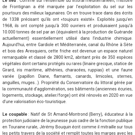
Le lieu
: Comme sur l’ensemble du littoral méditerranéen, l’histoire
de Frontignan a été marquée par l’exploitation du sel sur les
pourtours des milieux lagunaires. On en trouve trace dans des écrits
de 1338 précisant qu’ils ont «toujours existé». Exploités jusqu’en
1968, ils ont compté jusqu’à 300 ouvriers et produisaient jusqu’à
10.000 tonnes de sel par an (équivalent à la production de Guérande
actuellement) essentiellement utilisé dans l’industrie chimique.
Aujourd’hui, entre Gardiole et Méditerranée, canal du Rhône à Sète
et bois des Aresquiers, cette friche est devenue un espace naturel
remarquable et classé de 2800 km2, abritant près de 350 espèces
végétales dont certains protégés ou rares (linaire grecque, statice de
Girard, iris maritime, althénies, characées, ruppias) et une faune
variée (papillon Diane, flamants, canards, limicoles, sternes,
anguilles, muges…). Propriété du Conservatoire du littoral gérée par
la communauté d’agglomération, ses bâtiments (anciennes écuries,
logements, stockage, atelier/forge) ont été rénovés en 2020 en vue
d’une valorisation éco-touristique.
Le coupable
: Natif de St Amand-Montrond (Berry), éducateur à la
protection judiciaire de la jeunesse puis cadre de la fonction publique
en Touraine rurale, Jérémy Bouquin écrit comme il mitraille sur tous
les petits travers de la société et remplit toutes les marges avec les