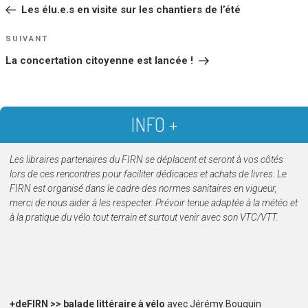
DE
précédent
Les élu.e.s en visite sur les chantiers de l’été
L’ARTICLE
Article
SUIVANT
suivant
La concertation citoyenne est lancée !
INFO +
Les libraires partenaires du FIRN se déplacent et seront à vos côtés
lors de ces rencontres pour faciliter dédicaces et achats de livres. Le
FIRN est organisé dans le cadre des normes sanitaires en vigueur,
merci de nous aider à les respecter. Prévoir tenue adaptée à la météo et
à la pratique du vélo tout terrain et surtout venir avec son VTC/VTT.
+deFIRN >> balade littéraire à vélo
avec Jérémy Bouquin