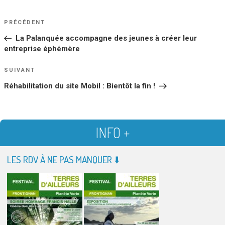
NAVIGATION
Article
PRÉCÉDENT
DE
précédent
La Palanquée accompagne des jeunes à créer leur
L’ARTICLE
entreprise éphémère
Article
SUIVANT
suivant
Réhabilitation du site Mobil : Bientôt la fin !
INFO +
LES RDV À NE PAS MANQUER ⬇️