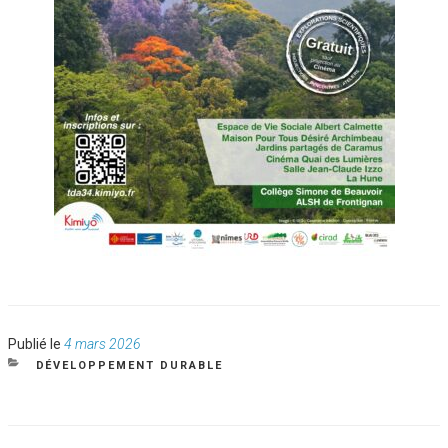
Publié
Publié le
4 mars 2026
le
CATÉGORIES
DÉVELOPPEMENT DURABLE