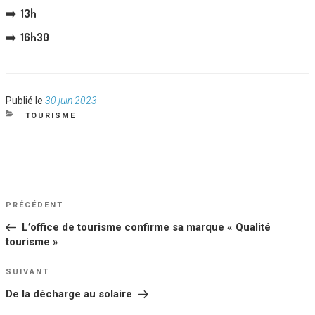
➡️ 13h
➡️ 16h30
Publié
Publié le
30 juin 2023
le
CATÉGORIES
TOURISME
NAVIGATION
Article
PRÉCÉDENT
DE
précédent
L’office de tourisme confirme sa marque « Qualité
L’ARTICLE
tourisme »
Article
SUIVANT
suivant
De la décharge au solaire