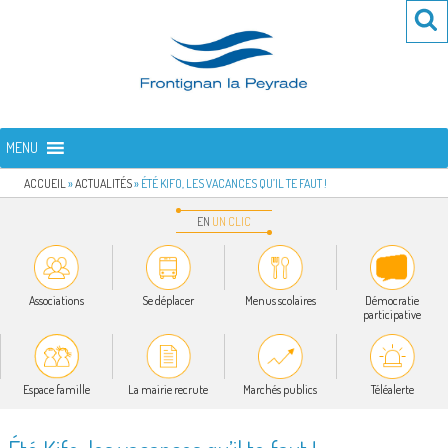
Aller
Re
R
au
po
contenu
:
principal
FRONTIGNAN LA PEYRADE
Bienvenue sur le site de la commune de Frontignan la Peyrade
MENU
ACCUEIL
»
ACTUALITÉS
»
ÉTÉ KIFO, LES VACANCES QU’IL TE FAUT !
EN
UN
CLIC
Associations
Se déplacer
Menus scolaires
Démocratie
participative
Espace famille
La mairie recrute
Marchés publics
Téléalerte