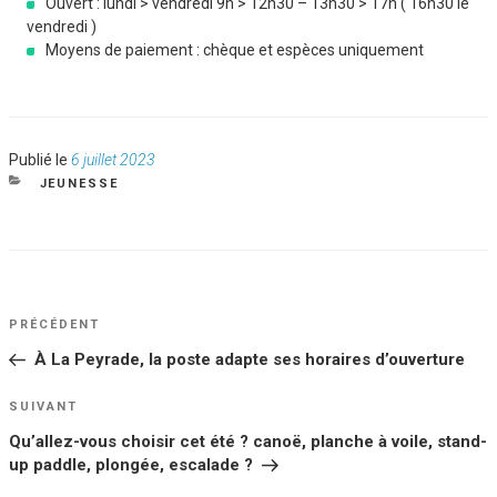
Ouvert : lundi > vendredi 9h > 12h30 – 13h30 > 17h ( 16h30 le
vendredi )
Moyens de paiement : chèque et espèces uniquement
Publié
Publié le
6 juillet 2023
le
CATÉGORIES
JEUNESSE
NAVIGATION
Article
PRÉCÉDENT
DE
précédent
À La Peyrade, la poste adapte ses horaires d’ouverture
L’ARTICLE
Article
SUIVANT
suivant
Qu’allez-vous choisir cet été ? canoë, planche à voile, stand-
up paddle, plongée, escalade ?