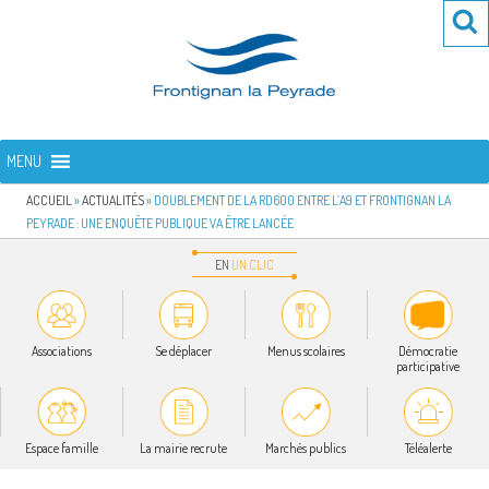
Aller
Re
R
au
po
contenu
:
principal
FRONTIGNAN LA PEYRADE
Bienvenue sur le site de la commune de Frontignan la Peyrade
MENU
ACCUEIL
»
ACTUALITÉS
»
DOUBLEMENT DE LA RD600 ENTRE L’A9 ET FRONTIGNAN LA
PEYRADE : UNE ENQUÊTE PUBLIQUE VA ÊTRE LANCÉE
EN
UN
CLIC
Associations
Se déplacer
Menus scolaires
Démocratie
participative
Espace famille
La mairie recrute
Marchés publics
Téléalerte