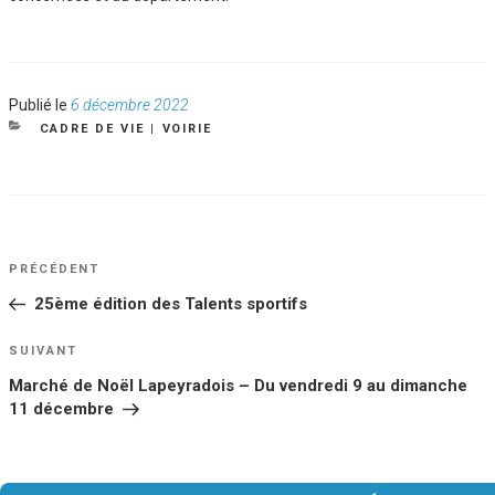
Publié
Publié le
6 décembre 2022
le
CATÉGORIES
CADRE DE VIE
|
VOIRIE
NAVIGATION
Article
PRÉCÉDENT
DE
précédent
25ème édition des Talents sportifs
L’ARTICLE
Article
SUIVANT
suivant
Marché de Noël Lapeyradois – Du vendredi 9 au dimanche
11 décembre