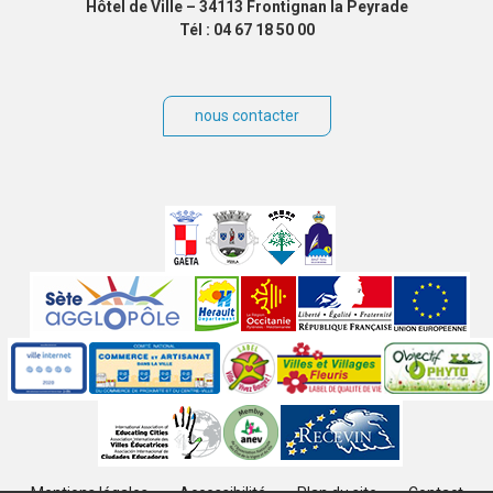
Hôtel de Ville – 34113 Frontignan la Peyrade
Tél : 04 67 18 50 00
nous contacter
Villes
jumelées
Sites
partenaires
Labels
Autres