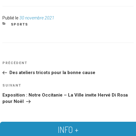
Publié
Publié le
30 novembre 2021
le
CATÉGORIES
SPORTS
NAVIGATION
Article
PRÉCÉDENT
DE
précédent
Des ateliers tricots pour la bonne cause
L’ARTICLE
Article
SUIVANT
suivant
Exposition : Notre Occitanie – La Ville invite Hervé Di Rosa
pour Noël
INFO +