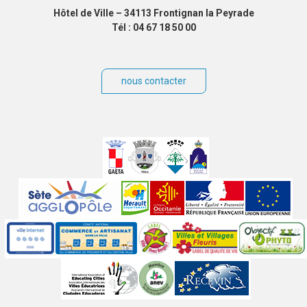
Hôtel de Ville – 34113 Frontignan la Peyrade
Tél : 04 67 18 50 00
nous contacter
Villes
jumelées
Sites
partenaires
Labels
Autres