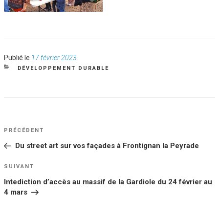
Publié
Publié le
17 février 2023
le
CATÉGORIES
DÉVELOPPEMENT DURABLE
NAVIGATION
Article
PRÉCÉDENT
DE
précédent
Du street art sur vos façades à Frontignan la Peyrade
L’ARTICLE
Article
SUIVANT
suivant
Intediction d’accès au massif de la Gardiole du 24 février au
4 mars