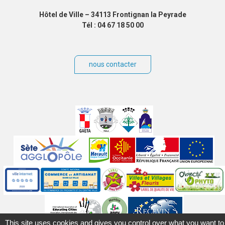
Hôtel de Ville – 34113 Frontignan la Peyrade
Tél : 04 67 18 50 00
nous contacter
Villes
jumelées
Sites
partenaires
Labels
Autres
This site uses cookies and gives you control over what you want to