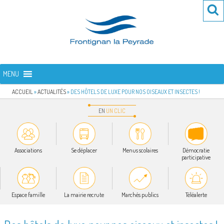
Aller
Re
R
au
po
contenu
:
principal
FRONTIGNAN LA PEYRADE
Bienvenue sur le site de la commune de Frontignan la Peyrade
MENU
ACCUEIL
»
ACTUALITÉS
»
DES HÔTELS DE LUXE POUR NOS OISEAUX ET INSECTES !
EN
UN
CLIC
Associations
Se déplacer
Menus scolaires
Démocratie
participative
Espace famille
La mairie recrute
Marchés publics
Téléalerte