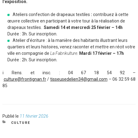
l’exposition.
Ateliers confection de drapeaux textiles
:
contribuez à cette
œuvre collective en participant à votre tour à la réalisation de
drapeaux textiles.
Samedi 14 et mercredi 25 février – 14h
Durée : 3h. Sur inscription.
Atelier d’écriture : à la manière des habitants illustrant leurs
quartiers et leurs histoires, venez raconter et mettre en récit votre
ville en compagnie de
La
Fabrikulture
.
Mardi 17 février – 17h
Durée : 2h. Sur inscription.
ℹ️ Rens. et insc. : 04 67 18 54 92 –
culture@frontignan.fr
/
tisseusedelien34@gmail.com
– 06 32 59 68
85
Publié
Publié le
11 février 2026
le
CATÉGORIES
CULTURE