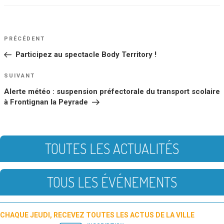
NAVIGATION
Article
PRÉCÉDENT
DE
précédent
Participez au spectacle Body Territory !
L’ARTICLE
Article
SUIVANT
suivant
Alerte météo : suspension préfectorale du transport scolaire
à Frontignan la Peyrade
TOUTES LES ACTUALITÉS
TOUS LES ÉVÉNEMENTS
CHAQUE JEUDI, RECEVEZ TOUTES LES ACTUS DE LA VILLE