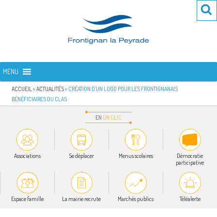
Aller
Re
R
au
po
contenu
:
principal
FRONTIGNAN LA PEYRADE
Bienvenue sur le site de la commune de Frontignan la Peyrade
MENU
ACCUEIL
»
ACTUALITÉS
»
CRÉATION D’UN LOGO POUR LES FRONTIGNANAIS
BÉNÉFICIAIRES DU CLAS
EN
UN
CLIC
Associations
Se déplacer
Menus scolaires
Démocratie
participative
Espace famille
La mairie recrute
Marchés publics
Téléalerte