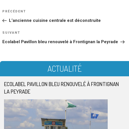
NAVIGATION
Article
PRÉCÉDENT
DE
précédent
L’ancienne cuisine centrale est déconstruite
L’ARTICLE
Article
SUIVANT
suivant
Ecolabel Pavillon bleu renouvelé à Frontignan la Peyrade
ACTUALITÉ
ECOLABEL PAVILLON BLEU RENOUVELÉ À FRONTIGNAN
LA PEYRADE