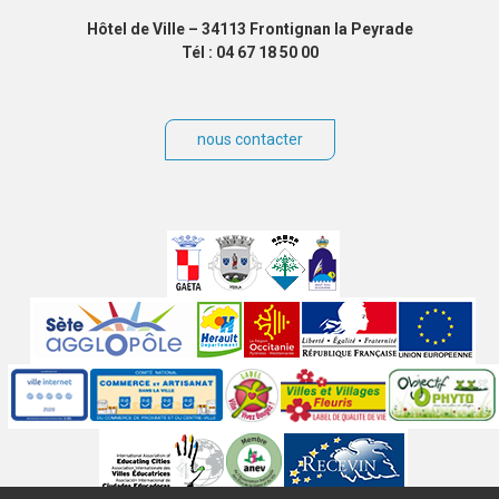
Hôtel de Ville – 34113 Frontignan la Peyrade
Tél : 04 67 18 50 00
nous contacter
Villes
jumelées
Sites
partenaires
Labels
Autres