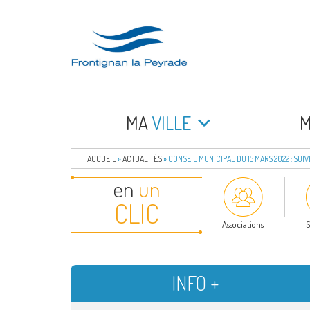
Aller
au
contenu
principal
FRONTIGNAN LA 
Bienvenue sur le site de la commune de Frontign
MA
VILLE
ACCUEIL
»
ACTUALITÉS
»
CONSEIL MUNICIPAL DU 15 MARS 2022 : SUI
en
un
CLIC
Associations
S
INFO +