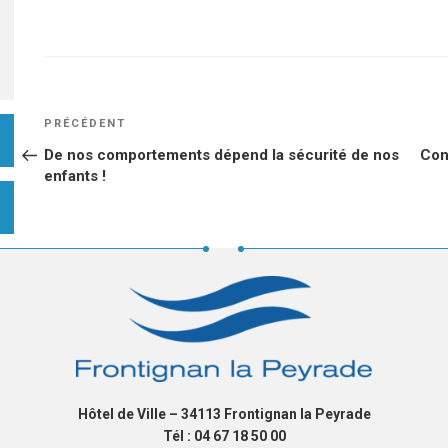
NAVIGATION
Article
PRÉCÉDENT
DE
précédent
De nos comportements dépend la sécurité de nos
Con
L’ARTICLE
enfants !
Hôtel de Ville – 34113 Frontignan la Peyrade
Tél : 04 67 18 50 00