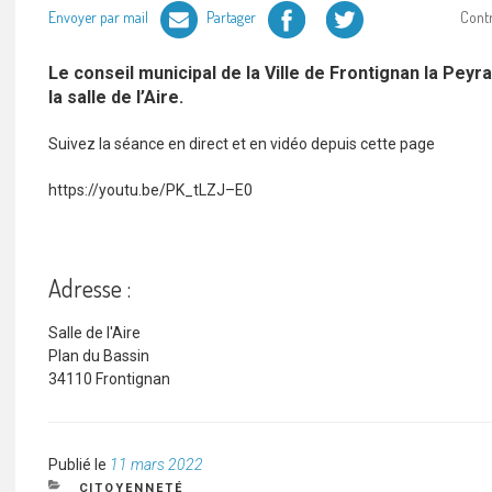
Facebook
Twitter
Envoyer par mail
Partager
Cont
Le conseil municipal de la Ville de Frontignan la Pey
la salle de l’Aire.
Suivez la séance en direct et en vidéo depuis cette page
https://youtu.be/PK_tLZJ–E0
Adresse :
Salle de l'Aire
Plan du Bassin
34110 Frontignan
Publié
Publié le
11 mars 2022
le
CATÉGORIES
CITOYENNETÉ