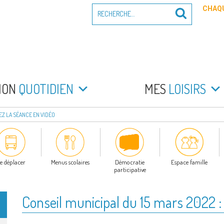
Recherche
CHAQU
Recherche
pour
:
PEYRADE
an la Peyrade
MON
QUOTIDIEN
MES
LOISIRS
VEZ LA SÉANCE EN VIDÉO
e déplacer
Menus scolaires
Démocratie
Espace famille
participative
Conseil municipal du 15 mars 2022 : 