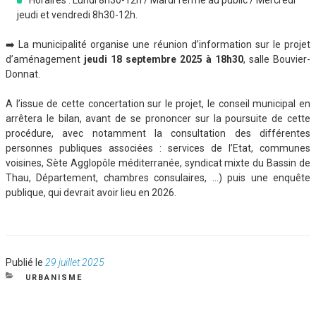
Horaires : Lundi 8h30-12h / Mardi fermé au public / Mercredi
jeudi et vendredi 8h30-12h.
➡️ La municipalité organise une réunion d’information sur le projet
d’aménagement
jeudi 18 septembre 2025 à 18h30
, salle Bouvier-
Donnat.
A l’issue de cette concertation sur le projet, le conseil municipal en
arrêtera le bilan, avant de se prononcer sur la poursuite de cette
procédure, avec notamment la consultation des différentes
personnes publiques associées : services de l’Etat, communes
voisines, Sète Agglopôle méditerranée, syndicat mixte du Bassin de
Thau, Département, chambres consulaires, …) puis une enquête
publique, qui devrait avoir lieu en 2026.
Publié
Publié le
29 juillet 2025
le
CATÉGORIES
URBANISME