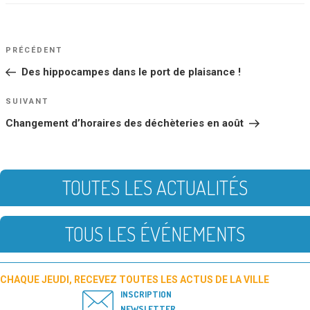
NAVIGATION
Article
PRÉCÉDENT
DE
précédent
Des hippocampes dans le port de plaisance !
L’ARTICLE
Article
SUIVANT
suivant
Changement d’horaires des déchèteries en août
TOUTES LES ACTUALITÉS
TOUS LES ÉVÉNEMENTS
CHAQUE JEUDI, RECEVEZ TOUTES LES ACTUS DE LA VILLE
INSCRIPTION
NEWSLETTER