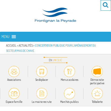
Aller
Re
R
au
po
contenu
:
principal
FRONTIGNAN LA PEYRADE
Bienvenue sur le site de la commune de Frontignan la Peyrade
MENU
ACCUEIL
»
ACTUALITÉS
»
CONCERTATION PUBLIQUE POUR L’AMÉNAGEMENT DU
SECTEUR MAS DE CHAVE
EN
UN
CLIC
Associations
Se déplacer
Menus scolaires
Démocratie
participative
Espace famille
La mairie recrute
Marchés publics
Téléalerte