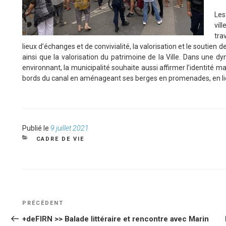
Les
vil
tra
lieux d’échanges et de convivialité, la valorisation et le soutien
ainsi que la valorisation du patrimoine de la Ville. Dans une dy
environnant, la municipalité souhaite aussi affirmer l’identité ma
bords du canal en aménageant ses berges en promenades, en lieu
Publié
Publié le
9 juillet 2021
le
CATÉGORIES
CADRE DE VIE
NAVIGATION
Article
PRÉCÉDENT
DE
précédent
+deFIRN >> Balade littéraire et rencontre avec Marin