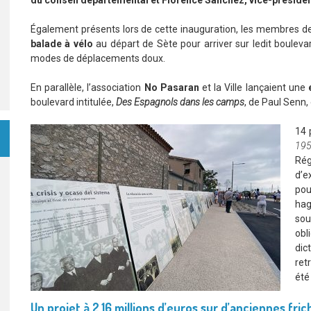
du conseil départemental et Florence Sanchez, vice-préside
Également présents lors de cette inauguration, les membres de
balade à vélo
au départ de Sète pour arriver sur ledit boulev
modes de déplacements doux.
En parallèle, l’association
No Pasaran
et la Ville lançaient une
boulevard intitulée,
Des Espagnols dans les camps
, de Paul Senn,
14 
195
Ré
d’e
pou
hag
sou
obl
di
ret
été
Un projet à 2,16 millions d’euros sur d’anciennes fri