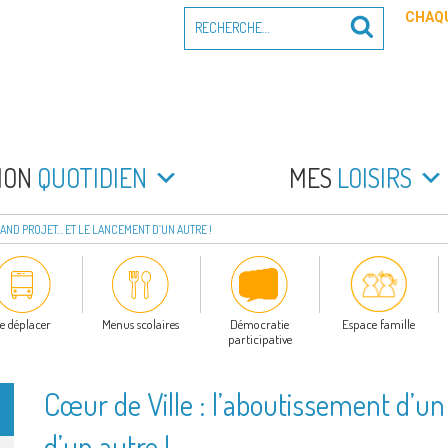
Recherche
CHAQU
Recherche
pour
:
PEYRADE
an la Peyrade
MON
QUOTIDIEN
MES
LOISIRS
RAND PROJET… ET LE LANCEMENT D’UN AUTRE !
e déplacer
Menus scolaires
Démocratie
Espace famille
participative
Cœur de Ville : l’aboutissement d’un
d’un autre !