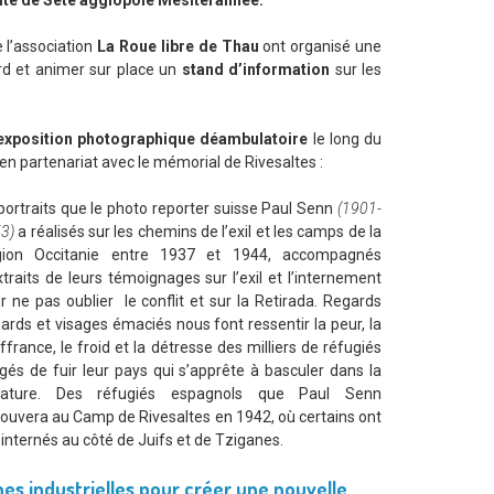
nte de Sète agglopôle Mésitérannée.
 l’association
La Roue libre de Thau
ont organisé une
ard et animer sur place un
stand d’information
sur les
exposition photographique déambulatoire
le long du
 en partenariat avec le mémorial de Rivesaltes :
portraits que le photo reporter suisse Paul Senn
(1901-
3)
a réalisés sur les chemins de l’exil et les camps de la
gion Occitanie entre 1937 et 1944, accompagnés
xtraits de leurs témoignages sur l’exil et l’internement
r ne pas oublier le conflit et sur la Retirada. Regards
ards et visages émaciés nous font ressentir la peur, la
ffrance, le froid et la détresse des milliers de réfugiés
igés de fuir leur pays qui s’apprête à basculer dans la
ctature. Des réfugiés espagnols que Paul Senn
rouvera au Camp de Rivesaltes en 1942, où certains ont
 internés au côté de Juifs et de Tziganes.
ches industrielles pour créer une nouvelle