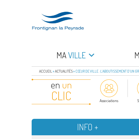
Aller
au
contenu
principal
FRONTIGNAN LA 
Bienvenue sur le site de la commune de Frontign
MA
VILLE
ACCUEIL
»
ACTUALITÉS
»
CŒUR DE VILLE : L’ABOUTISSEMENT D’UN G
en
un
CLIC
Associations
S
INFO +