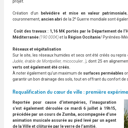
projet.
Création d’un
belvédère et mise en valeur patrimoniale
e
couronnement,
ancien abri
de la 2
Guerre mondiale sont égalem
Coût des travaux :
1,16 M€ portés par le Département de l’
Méditerranée
(190 000€)
et la
Région Occitanie
/ Pyrénées-Mé
Réseaux et végétalisation
Sur le site, les réseaux humides et secs ont été créés ou repris
Judée, érable de Montpellier, micocoulier…)
, dont 25 en alignemen
verts ont également été créés.
À noter également qu’un maximum de
surfaces perméables
on
garantir un bon drainage des sols, tout en offrant du confort de
Requalification du cœur de ville : première expérime
Reportée pour cause d’intempéries, l’inauguration
s’est également déroulée ce mardi 6 juillet à 19h15,
précédée par un cours de Zumba, accompagnée d’une
animation musicale assurée au pied levé par un agent
de la Ville et clôturée par le verre de l’amitié.