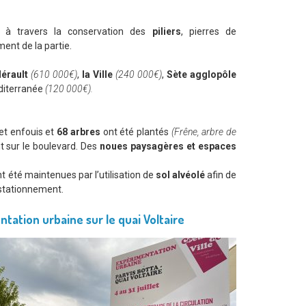
, à travers la conservation des
piliers
, pierres de
ent de la partie.
Hérault
(610 000€)
,
la Ville
(240 000€)
,
Sète agglopôle
diterranée
(120 000€).
 et enfouis et
68 arbres
ont été plantés
(Frêne, arbre de
t sur le boulevard. Des
noues paysagères et espaces
t été maintenues par l’utilisation de
sol alvéolé
afin de
 stationnement.
ntation urbaine sur le quai Voltaire