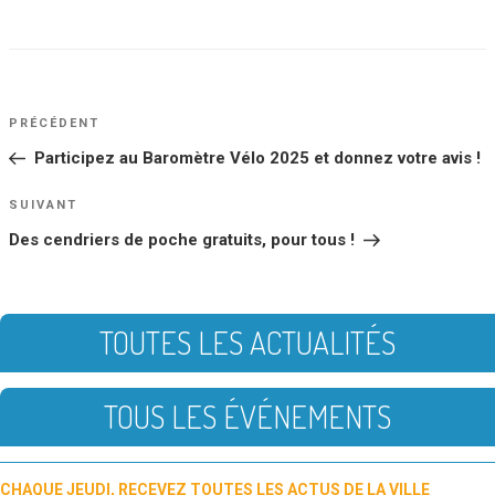
NAVIGATION
Article
PRÉCÉDENT
DE
précédent
Participez au Baromètre Vélo 2025 et donnez votre avis !
L’ARTICLE
Article
SUIVANT
suivant
Des cendriers de poche gratuits, pour tous !
TOUTES LES ACTUALITÉS
TOUS LES ÉVÉNEMENTS
CHAQUE JEUDI, RECEVEZ TOUTES LES ACTUS DE LA VILLE