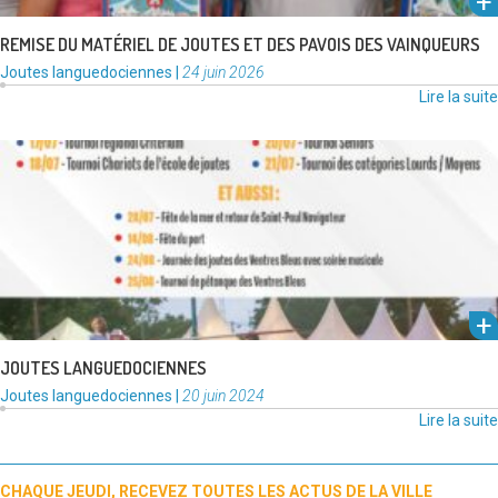
REMISE DU MATÉRIEL DE JOUTES ET DES PAVOIS DES VAINQUEURS
Catégories
Publié
Joutes languedociennes
|
24 juin 2026
:
le
Lire la suite
Les joutes languedociennes font partie de ces traditions qui, en raison
de leur intensité et de l’engouement qu’elles déchaînent, ont …
Lire la suite
JOUTES LANGUEDOCIENNES
Catégories
Publié
Joutes languedociennes
|
20 juin 2024
:
le
Lire la suite
CHAQUE JEUDI, RECEVEZ TOUTES LES ACTUS DE LA VILLE