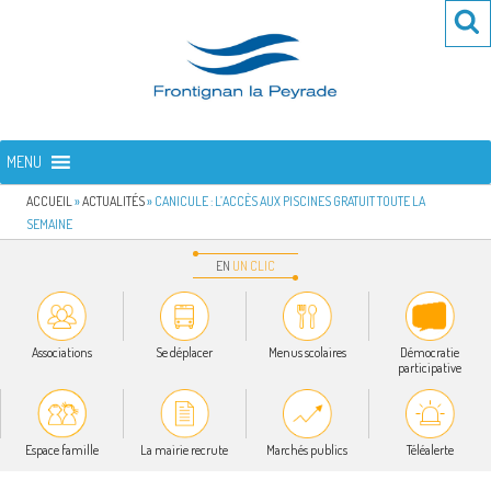
Aller
Re
R
au
po
contenu
:
principal
FRONTIGNAN LA PEYRADE
Bienvenue sur le site de la commune de Frontignan la Peyrade
MENU
ACCUEIL
»
ACTUALITÉS
»
CANICULE : L’ACCÈS AUX PISCINES GRATUIT TOUTE LA
SEMAINE
EN
UN
CLIC
Associations
Se déplacer
Menus scolaires
Démocratie
participative
Espace famille
La mairie recrute
Marchés publics
Téléalerte