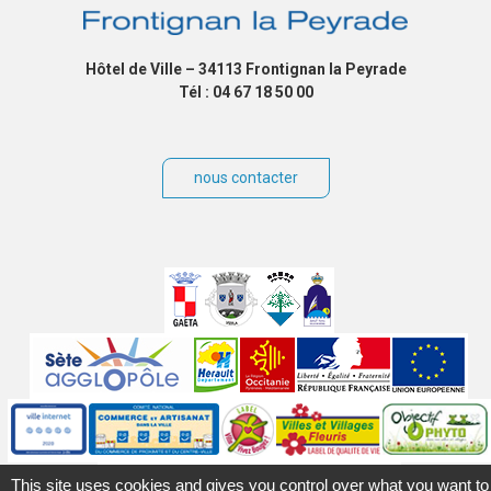
Hôtel de Ville – 34113 Frontignan la Peyrade
Tél : 04 67 18 50 00
nous contacter
Villes
jumelées
Sites
partenaires
Labels
Autres
This site uses cookies and gives you control over what you want to