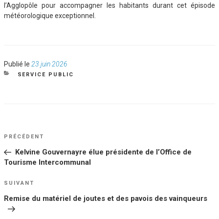
l’Agglopôle pour accompagner les habitants durant cet épisode
météorologique exceptionnel.
Publié
Publié le
23 juin 2026
le
CATÉGORIES
SERVICE PUBLIC
NAVIGATION
Article
PRÉCÉDENT
DE
précédent
Kelvine Gouvernayre élue présidente de l’Office de
L’ARTICLE
Tourisme Intercommunal
Article
SUIVANT
suivant
Remise du matériel de joutes et des pavois des vainqueurs