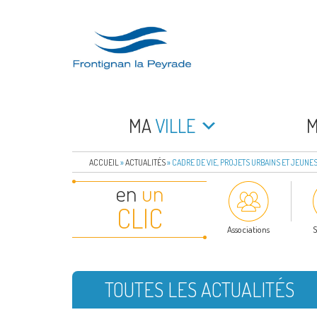
Aller
au
contenu
principal
FRONTIGNAN LA 
Bienvenue sur le site de la commune de Frontign
MA
VILLE
ACCUEIL
»
ACTUALITÉS
»
CADRE DE VIE, PROJETS URBAINS ET JEUNE
en
un
CLIC
Associations
S
TOUTES LES ACTUALITÉS