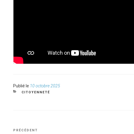
Publié
Publié le
10 octobre 2025
le
CATÉGORIES
CITOYENNETÉ
NAVIGATION
Article
PRÉCÉDENT