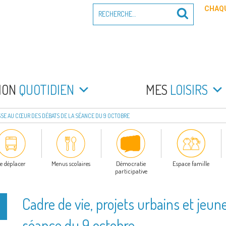
Recherche
CHAQU
Recherche
pour
:
PEYRADE
an la Peyrade
MON
QUOTIDIEN
MES
LOISIRS
SSE AU CŒUR DES DÉBATS DE LA SÉANCE DU 9 OCTOBRE
e déplacer
Menus scolaires
Démocratie
Espace famille
participative
Cadre de vie, projets urbains et jeu
séance du 9 octobre