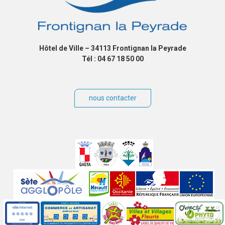
Hôtel de Ville – 34113 Frontignan la Peyrade
Tél : 04 67 18 50 00
nous contacter
Villes
jumelées
Sites
partenaires
Labels