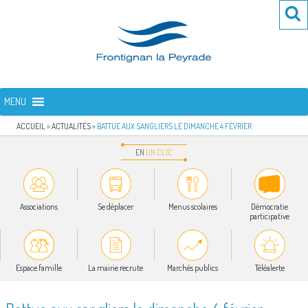
Aller
Re
R
au
po
contenu
:
principal
FRONTIGNAN LA PEYRADE
Bienvenue sur le site de la commune de Frontignan la Peyrade
MENU
ACCUEIL
»
ACTUALITÉS
»
BATTUE AUX SANGLIERS LE DIMANCHE 4 FÉVRIER
EN
UN
CLIC
Associations
Se déplacer
Menus scolaires
Démocratie
participative
Espace famille
La mairie recrute
Marchés publics
Téléalerte