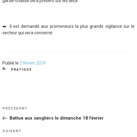
garde-chasse sera présent sur les lieux.
➡️ Il est demandé aux promeneurs la plus grande vigilance sur le
secteur qui sera concerné.
Publié
Publié le
2 février 2024
le
CATÉGORIES
PRATIQUE
NAVIGATION
Article
PRÉCÉDENT
DE
précédent
Battue aux sangliers le dimanche 18 février
L’ARTICLE
Article
SUIVANT