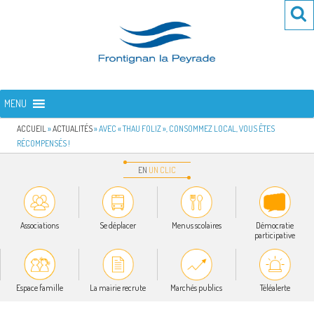
Aller
Re
R
au
po
contenu
:
principal
FRONTIGNAN LA PEYRADE
Bienvenue sur le site de la commune de Frontignan la Peyrade
MENU
ACCUEIL
»
ACTUALITÉS
»
AVEC « THAU FOLIZ », CONSOMMEZ LOCAL, VOUS ÊTES
RÉCOMPENSÉS !
EN
UN
CLIC
Associations
Se déplacer
Menus scolaires
Démocratie
participative
Espace famille
La mairie recrute
Marchés publics
Téléalerte