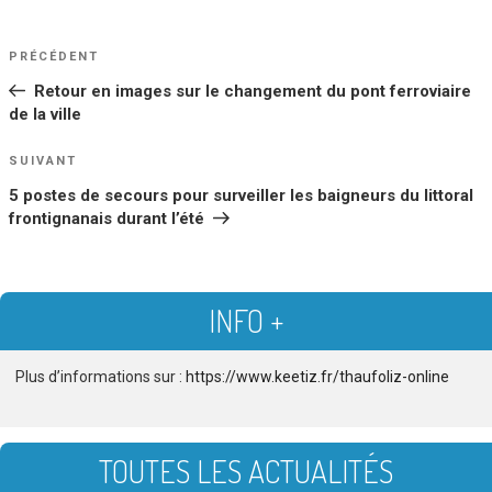
NAVIGATION
Article
PRÉCÉDENT
DE
précédent
Retour en images sur le changement du pont ferroviaire
L’ARTICLE
de la ville
Article
SUIVANT
suivant
5 postes de secours pour surveiller les baigneurs du littoral
frontignanais durant l’été
INFO +
Plus d’informations sur :
https://www.keetiz.fr/thaufoliz-online
TOUTES LES ACTUALITÉS