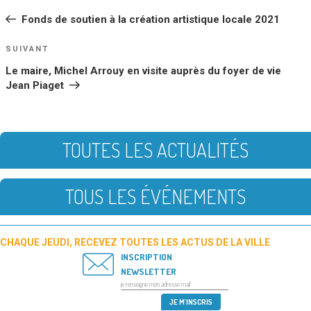
DE
précédent
Fonds de soutien à la création artistique locale 2021
L’ARTICLE
Article
SUIVANT
suivant
Le maire, Michel Arrouy en visite auprès du foyer de vie
Jean Piaget
TOUTES LES ACTUALITÉS
TOUS LES ÉVÉNEMENTS
CHAQUE JEUDI, RECEVEZ TOUTES LES ACTUS DE LA VILLE
INSCRIPTION
NEWSLETTER