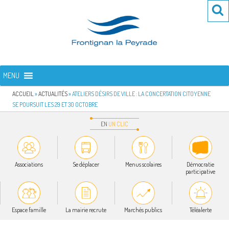
Aller
Re
R
au
po
contenu
:
principal
FRONTIGNAN LA PEYRADE
Bienvenue sur le site de la commune de Frontignan la Peyrade
MENU
ACCUEIL
»
ACTUALITÉS
»
ATELIERS DÉSIRS DE VILLE : LA CONCERTATION CITOYENNE
SE POURSUIT LES 29 ET 30 OCTOBRE
EN
UN
CLIC
Associations
Se déplacer
Menus scolaires
Démocratie
participative
Espace famille
La mairie recrute
Marchés publics
Téléalerte