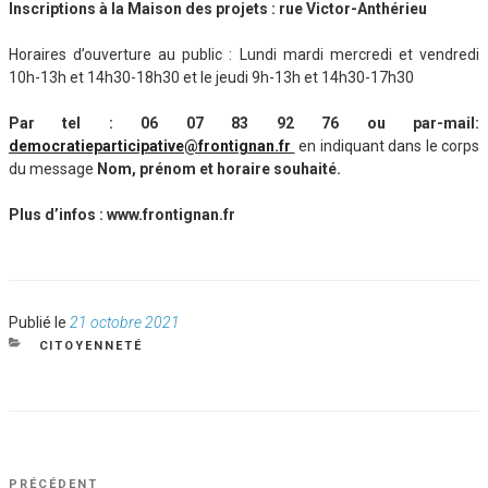
Inscriptions à la Maison des projets :
rue Victor-Anthérieu
Horaires d’ouverture au public : Lundi mardi mercredi et vendredi
10h-13h et 14h30-18h30 et le jeudi 9h-13h et 14h30-17h30
Par tel
: 06 07 83 92 76 ou par-mail:
democratieparticipative@frontignan.fr
en indiquant dans le corps
du message
Nom, prénom et horaire souhaité.
Plus d’infos : www.frontignan.fr
Publié
Publié le
21 octobre 2021
le
CATÉGORIES
CITOYENNETÉ
NAVIGATION
Article
PRÉCÉDENT