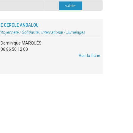
valider
LE CERCLE ANDALOU
Type
itoyenneté / Solidarité
|
International / Jumelages
'association
Dominique MARQUÈS
06 86 50 12 00
Voir la fiche