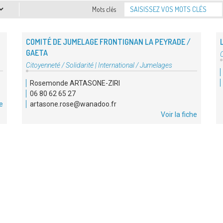
Mots clés
COMITÉ DE JUMELAGE FRONTIGNAN LA PEYRADE /
GAETA
C
d
Type
Citoyenneté / Solidarité
|
International / Jumelages
:
d'association
Rosemonde ARTASONE-ZIRI
:
06 80 62 65 27
he
artasone.rose@wanadoo.fr
Voir la fiche