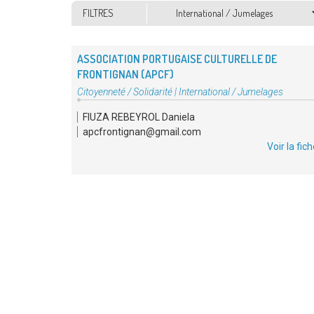
Thématiques
FILTRES
ASSOCIATION PORTUGAISE CULTURELLE DE
FRONTIGNAN (APCF)
Type
Citoyenneté / Solidarité
|
International / Jumelages
d'association
FIUZA REBEYROL Daniela
:
apcfrontignan@gmail.com
Voir la fic