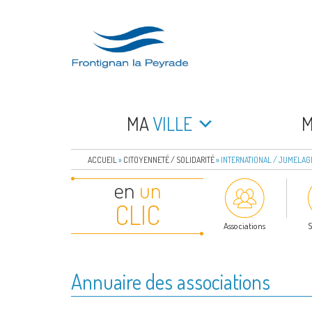
Aller
au
contenu
principal
FRONTIGNAN LA 
Bienvenue sur le site de la commune de Frontign
MA
VILLE
ACCUEIL
»
CITOYENNETÉ / SOLIDARITÉ
»
INTERNATIONAL / JUMELAG
en
un
CLIC
Associations
S
Annuaire des associations