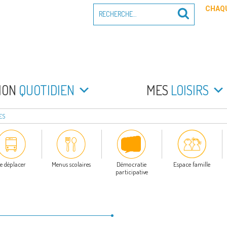
Recherche
CHAQU
Recherche
pour
:
PEYRADE
an la Peyrade
MON
QUOTIDIEN
MES
LOISIRS
ES
e déplacer
Menus scolaires
Démocratie
Espace famille
participative