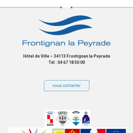
Hôtel de Ville – 34113 Frontignan la Peyrade
Tél : 04 67 18 50 00
nous contacter
Villes
jumelées
Sites