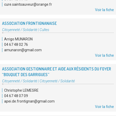
cure.saintsauveur@orange.fr
Voir la fiche
ASSOCIATION FRONTIGNANAISE
Type
Citoyenneté / Solidarité
|
Cultes
d'association
Arrigo MUNARON
:
04 67 48 02 76
amunaron@gmail.com
Voir la fiche
ASSOCIATION GESTIONNAIRE ET AIDE AUX RÉSIDENTS DU FOYER
“BOUQUET DES GARRIGUES”
Type
Citoyenneté / Solidarité
|
Citoyenneté / Solidarité
d'association
Christophe LEMESRE
:
04 67 48 07 09
apei.de.frontignan@gmail.com
Voir la fiche