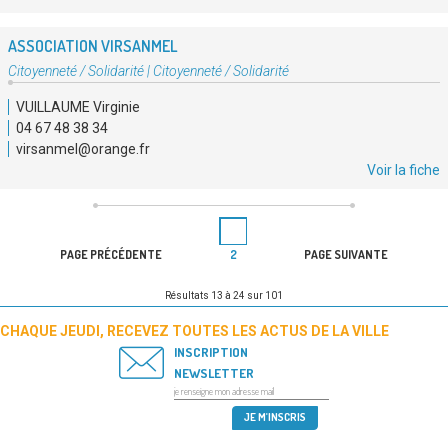
ASSOCIATION VIRSANMEL
Type
Citoyenneté / Solidarité
|
Citoyenneté / Solidarité
d'association
VUILLAUME Virginie
:
04 67 48 38 34
virsanmel@orange.fr
Voir la fiche
PAGINATION
Page
DES
PAGE PRÉCÉDENTE
2
PAGE SUIVANTE
PUBLICATIONS
Résultats 13 à 24 sur 101
CHAQUE JEUDI, RECEVEZ TOUTES LES ACTUS DE LA VILLE
INSCRIPTION
NEWSLETTER