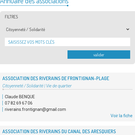
Annuaire des associations
FILTRES
Thématiques
valider
ASSOCIATION DES RIVERAINS DE FRONTIGNAN-PLAGE
Type
Citoyenneté / Solidarité
|
Vie de quartier
d'association
Claude BENQUE
:
07 82 69 67 06
riverains.frontignan@gmail.com
Voir la fiche
ASSOCIATION DES RIVERAINS DU CANAL DES ARESQUIERS