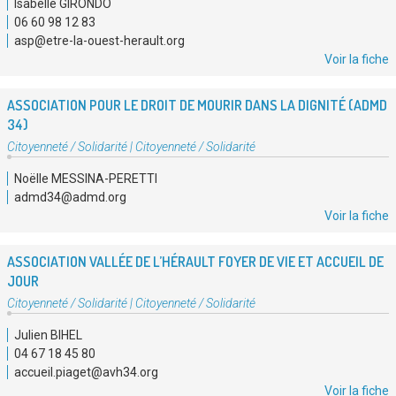
Isabelle GIRONDO
:
06 60 98 12 83
asp@etre-la-ouest-herault.org
Voir la fiche
ASSOCIATION POUR LE DROIT DE MOURIR DANS LA DIGNITÉ (ADMD
34)
Type
Citoyenneté / Solidarité
|
Citoyenneté / Solidarité
d'association
Noëlle MESSINA-PERETTI
:
admd34@admd.org
Voir la fiche
ASSOCIATION VALLÉE DE L’HÉRAULT FOYER DE VIE ET ACCUEIL DE
JOUR
Type
Citoyenneté / Solidarité
|
Citoyenneté / Solidarité
d'association
Julien BIHEL
:
04 67 18 45 80
accueil.piaget@avh34.org
Voir la fiche