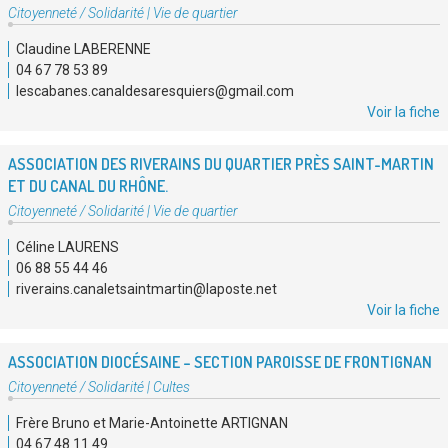
Type
Citoyenneté / Solidarité
|
Vie de quartier
d'association
Claudine LABERENNE
:
04 67 78 53 89
lescabanes.canaldesaresquiers@gmail.com
Voir la fiche
ASSOCIATION DES RIVERAINS DU QUARTIER PRÈS SAINT-MARTIN
ET DU CANAL DU RHÔNE.
Type
Citoyenneté / Solidarité
|
Vie de quartier
d'association
Céline LAURENS
:
06 88 55 44 46
riverains.canaletsaintmartin@laposte.net
Voir la fiche
ASSOCIATION DIOCÉSAINE – SECTION PAROISSE DE FRONTIGNAN
Type
Citoyenneté / Solidarité
|
Cultes
d'association
Frère Bruno et Marie-Antoinette ARTIGNAN
:
04 67 48 11 49