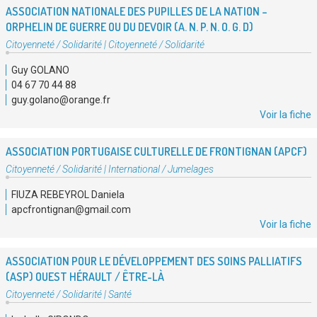
ASSOCIATION NATIONALE DES PUPILLES DE LA NATION –
ORPHELIN DE GUERRE OU DU DEVOIR (A. N. P. N. O. G. D)
Type
Citoyenneté / Solidarité
|
Citoyenneté / Solidarité
d'association
Guy GOLANO
:
04 67 70 44 88
guy.golano@orange.fr
Voir la fiche
ASSOCIATION PORTUGAISE CULTURELLE DE FRONTIGNAN (APCF)
Type
Citoyenneté / Solidarité
|
International / Jumelages
d'association
FIUZA REBEYROL Daniela
:
apcfrontignan@gmail.com
Voir la fiche
ASSOCIATION POUR LE DÉVELOPPEMENT DES SOINS PALLIATIFS
(ASP) OUEST HÉRAULT / ÊTRE-LÀ
Type
Citoyenneté / Solidarité
|
Santé
d'association