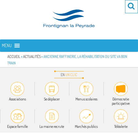
Aller
Re
R
au
po
contenu
:
principal
FRONTIGNAN LA PEYRADE
Bienvenue sur le site de la commune de Frontignan la Peyrade
MENU
ACCUEIL
»
ACTUALITÉS
»
ANCIENNE RAFFINERIE, LA RÉHABILITATION DU SITE VA BON
TRAIN
EN
UN
CLIC
Associations
Se déplacer
Menus scolaires
Démocratie
participative
Espace famille
La mairie recrute
Marchés publics
Téléalerte