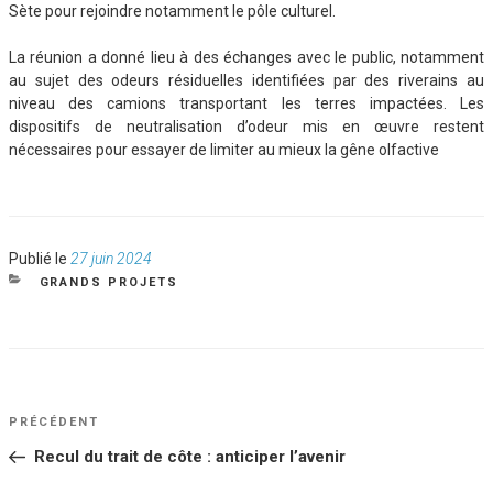
Sète pour rejoindre notamment le pôle culturel.
La réunion a donné lieu à des échanges avec le public, notamment
au sujet des odeurs résiduelles identifiées par des riverains au
niveau des camions transportant les terres impactées. Les
dispositifs de neutralisation d’odeur mis en œuvre restent
nécessaires pour essayer de limiter au mieux la gêne olfactive
Publié
Publié le
27 juin 2024
le
CATÉGORIES
GRANDS PROJETS
NAVIGATION
Article
PRÉCÉDENT
DE
précédent
Recul du trait de côte : anticiper l’avenir
L’ARTICLE