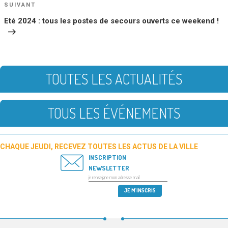
Article
SUIVANT
suivant
Eté 2024 : tous les postes de secours ouverts ce weekend !
TOUTES LES ACTUALITÉS
TOUS LES ÉVÉNEMENTS
CHAQUE JEUDI, RECEVEZ TOUTES LES ACTUS DE LA VILLE
INSCRIPTION
NEWSLETTER