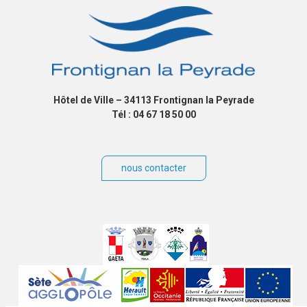
Hôtel de Ville – 34113 Frontignan la Peyrade
Tél : 04 67 18 50 00
nous contacter
Villes
jumelées
Sites
partenaires