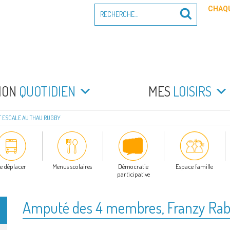
Recherche
CHAQU
Recherche
pour
:
PEYRADE
an la Peyrade
MON
QUOTIDIEN
MES
LOISIRS
T ESCALE AU THAU RUGBY
e déplacer
Menus scolaires
Démocratie
Espace famille
participative
Amputé des 4 membres, Franzy Rabi