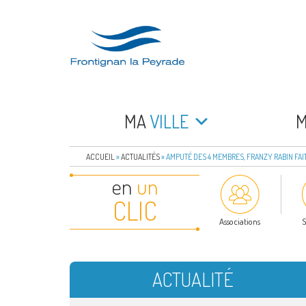
Aller
au
contenu
principal
FRONTIGNAN LA 
Bienvenue sur le site de la commune de Frontign
MA
VILLE
ACCUEIL
»
ACTUALITÉS
»
AMPUTÉ DES 4 MEMBRES, FRANZY RABIN FAI
en
un
CLIC
Associations
S
ACTUALITÉ