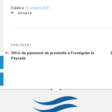
Publié
Publié le
22 octobre 2021
le
CATÉGORIES
SPORTS
NAVIGATION
Article
PRÉCÉDENT
DE
précédent
Offre de paiement de proximité à Frontignan la
L’ARTICLE
Peyrade