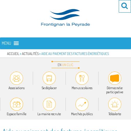
Aller
Re
R
au
po
contenu
:
principal
FRONTIGNAN LA PEYRADE
Bienvenue sur le site de la commune de Frontignan la Peyrade
MENU
ACCUEIL
»
ACTUALITÉS
»
AIDE AU PAIEMENT DES FACTURES ÉNERGÉTIQUES
EN
UN
CLIC
Associations
Se déplacer
Menus scolaires
Démocratie
participative
Espace famille
La mairie recrute
Marchés publics
Téléalerte