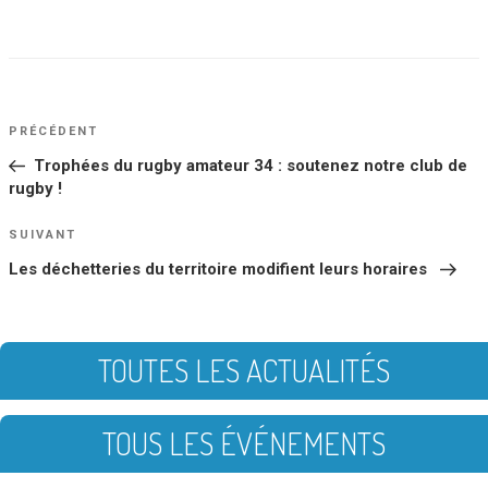
NAVIGATION
Article
PRÉCÉDENT
DE
précédent
Trophées du rugby amateur 34 : soutenez notre club de
L’ARTICLE
rugby !
Article
SUIVANT
suivant
Les déchetteries du territoire modifient leurs horaires
TOUTES LES ACTUALITÉS
TOUS LES ÉVÉNEMENTS