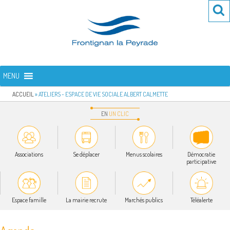
Aller
Re
R
au
po
contenu
:
principal
FRONTIGNAN LA PEYRADE
Bienvenue sur le site de la commune de Frontignan la Peyrade
MENU
ACCUEIL
»
ATELIERS - ESPACE DE VIE SOCIALE ALBERT CALMETTE
EN
UN
CLIC
Associations
Se déplacer
Menus scolaires
Démocratie
participative
Espace famille
La mairie recrute
Marchés publics
Téléalerte