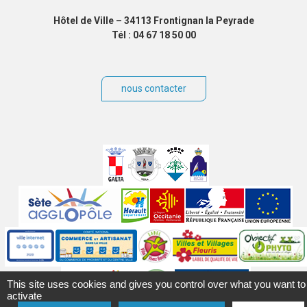
Hôtel de Ville – 34113 Frontignan la Peyrade
Tél : 04 67 18 50 00
nous contacter
suit
Villes
jumelées
Sites
partenaires
Labels
Autres
This site uses cookies and gives you control over what you want to
activate
e