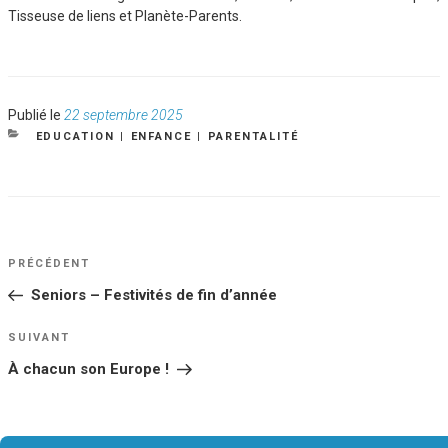
Tisseuse de liens et Planète-Parents.
Publié
Publié le
22 septembre 2025
le
CATÉGORIES
EDUCATION
|
ENFANCE
|
PARENTALITÉ
NAVIGATION
Article
PRÉCÉDENT
DE
précédent
Seniors – Festivités de fin d’année
L’ARTICLE
Article
SUIVANT
suivant
À chacun son Europe !