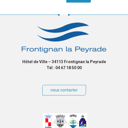
Hôtel de Ville – 34113 Frontignan la Peyrade
Tél : 04 67 18 50 00
nous contacter
Villes
jumelées