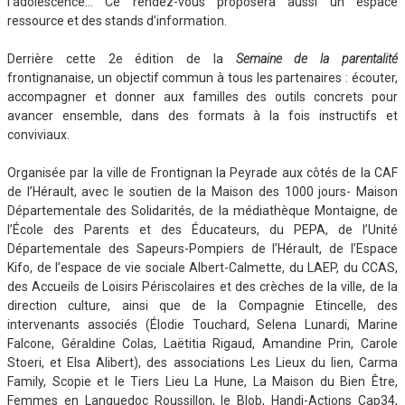
l’adolescence… Ce rendez-vous proposera aussi un espace
ressource et des stands d’information.
Derrière cette 2e édition de la
Semaine de la parentalité
frontignanaise, un objectif commun à tous les partenaires : écouter,
accompagner et donner aux familles des outils concrets pour
avancer ensemble, dans des formats à la fois instructifs et
conviviaux.
Organisée par la ville de Frontignan la Peyrade aux côtés de la CAF
de l’Hérault, avec le soutien de la Maison des 1000 jours- Maison
Départementale des Solidarités, de la médiathèque Montaigne, de
l’École des Parents et des Éducateurs, du PEPA, de l’Unité
Départementale des Sapeurs-Pompiers de l’Hérault, de l’Espace
Kifo, de l’espace de vie sociale Albert-Calmette, du LAEP, du CCAS,
des Accueils de Loisirs Périscolaires et des crèches de la ville, de la
direction culture, ainsi que de la Compagnie Etincelle, des
intervenants associés (Élodie Touchard, Selena Lunardi, Marine
Falcone, Géraldine Colas, Laëtitia Rigaud, Amandine Prin, Carole
Stoeri, et Elsa Alibert), des associations Les Lieux du lien, Carma
Family, Scopie et le Tiers Lieu La Hune, La Maison du Bien Être,
Femmes en Languedoc Roussillon, le Blob, Handi-Actions Cap34,