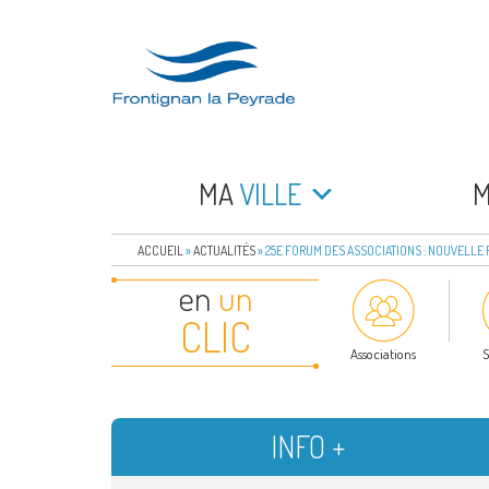
Aller
au
contenu
principal
FRONTIGNAN LA 
Bienvenue sur le site de la commune de Frontign
MA
VILLE
ACCUEIL
»
ACTUALITÉS
»
25E FORUM DES ASSOCIATIONS : NOUVELLE
en
un
CLIC
Associations
S
INFO +