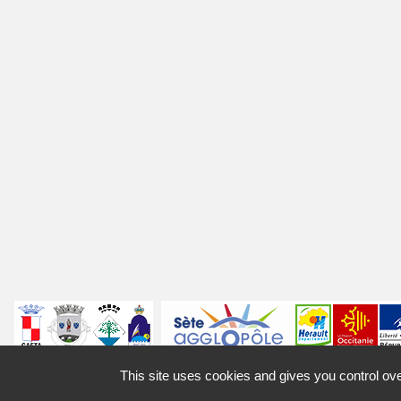
Villes
jumelées
Sites
Labels
Autres
This site uses cookies and gives you control ov
Mentions légales
Access
partenaires