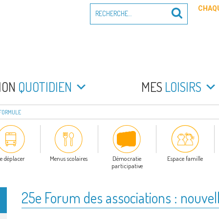
Recherche
CHAQU
Recherche
pour
:
PEYRADE
an la Peyrade
MON
QUOTIDIEN
MES
LOISIRS
 FORMULE
e déplacer
Menus scolaires
Démocratie
Espace famille
participative
25e Forum des associations : nouvel