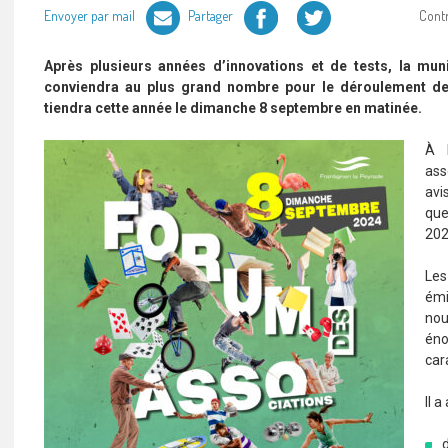
Facebook
Twitter
Envoyer par mail
Partager
Cont
Après plusieurs années d’innovations et de tests, la mun
conviendra au plus grand nombre pour le déroulement de 
tiendra cette année le dimanche 8 septembre en matinée.
À 
ass
avi
que
202
Les
émi
nou
éno
car
Il a