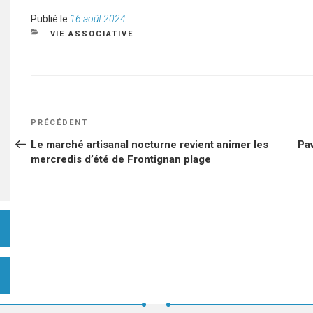
Publié
Publié le
16 août 2024
le
CATÉGORIES
VIE ASSOCIATIVE
NAVIGATION
Article
PRÉCÉDENT
DE
précédent
Le marché artisanal nocturne revient animer les
Pav
L’ARTICLE
mercredis d’été de Frontignan plage