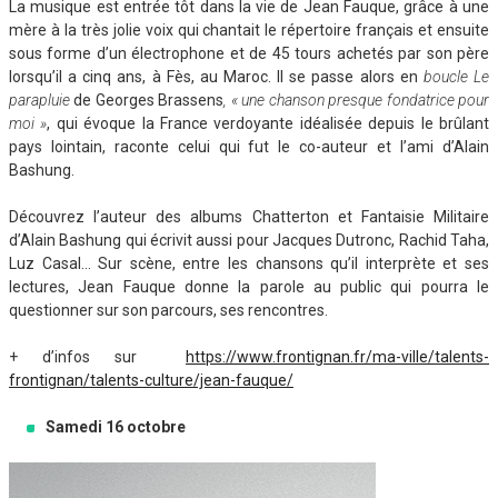
La musique est entrée tôt dans la vie de Jean Fauque, grâce à une
mère à la très jolie voix qui chantait le répertoire français et ensuite
sous forme d’un électrophone et de 45 tours achetés par son père
lorsqu’il a cinq ans, à Fès, au Maroc. Il se passe alors en
boucle Le
parapluie
de Georges Brassens
, « une chanson presque fondatrice pour
moi »
, qui évoque la France verdoyante idéalisée depuis le brûlant
pays lointain, raconte celui qui fut le co-auteur et l’ami d’Alain
Bashung.
Découvrez l’auteur des albums Chatterton et Fantaisie Militaire
d’Alain Bashung qui écrivit aussi pour Jacques Dutronc, Rachid Taha,
Luz Casal… Sur scène, entre les chansons qu’il interprète et ses
lectures, Jean Fauque donne la parole au public qui pourra le
questionner sur son parcours, ses rencontres.
+ d’infos sur
https://www.frontignan.fr/ma-ville/talents-
frontignan/talents-culture/jean-fauque/
Samedi 16 octobre