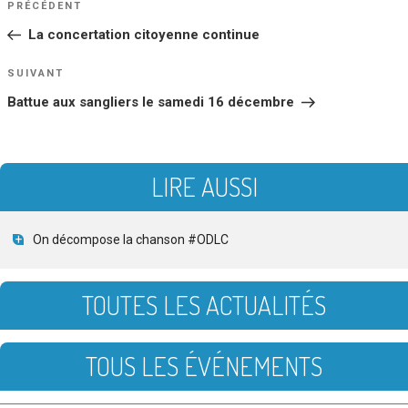
Article
PRÉCÉDENT
DE
précédent
La concertation citoyenne continue
L’ARTICLE
Article
SUIVANT
suivant
Battue aux sangliers le samedi 16 décembre
LIRE AUSSI
On décompose la chanson #ODLC
TOUTES LES ACTUALITÉS
TOUS LES ÉVÉNEMENTS