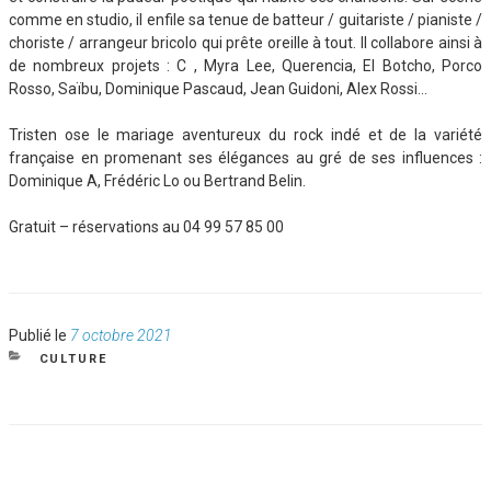
comme en studio, il enfile sa tenue de batteur / guitariste / pianiste /
choriste / arrangeur bricolo qui prête oreille à tout. Il collabore ainsi à
de nombreux projets : C , Myra Lee, Querencia, El Botcho, Porco
Rosso, Saïbu, Dominique Pascaud, Jean Guidoni, Alex Rossi…
Tristen ose le mariage aventureux du rock indé et de la variété
française en promenant ses élégances au gré de ses influences :
Dominique A, Frédéric Lo ou Bertrand Belin.
Gratuit – réservations au 04 99 57 85 00
Publié
Publié le
7 octobre 2021
le
CATÉGORIES
CULTURE
NAVIGATION