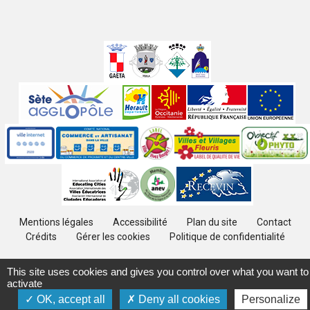
Villes
jumelées
Sites
partenaires
Labels
Autres
Mentions légales
Accessibilité
Plan du site
Contact
Crédits
Gérer les cookies
Politique de confidentialité
This site uses cookies and gives you control over what you want to
activate
OK, accept all
Deny all cookies
Personalize