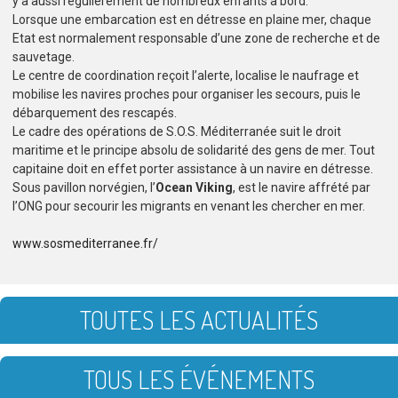
y a aussi régulièrement de nombreux enfants à bord.
Lorsque une embarcation est en détresse en plaine mer, chaque
Etat est normalement responsable d’une zone de recherche et de
sauvetage.
Le centre de coordination reçoit l’alerte, localise le naufrage et
mobilise les navires proches pour organiser les secours, puis le
débarquement des rescapés.
Le cadre des opérations de S.O.S. Méditerranée suit le droit
maritime et le principe absolu de solidarité des gens de mer. Tout
capitaine doit en effet porter assistance à un navire en détresse.
Sous pavillon norvégien, l’
Ocean Viking
, est le navire affrété par
l’ONG pour secourir les migrants en venant les chercher en mer.
www.sosmediterranee.fr/
TOUTES LES ACTUALITÉS
TOUS LES ÉVÉNEMENTS