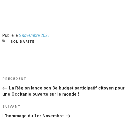
Publié
Publié le
5 novembre 2021
le
CATÉGORIES
SOLIDARITÉ
NAVIGATION
Article
PRÉCÉDENT
DE
précédent
La Région lance son 3e budget participatif citoyen pour
L’ARTICLE
une Occitanie ouverte sur le monde !
Article
SUIVANT
suivant
L’hommage du 1er Novembre