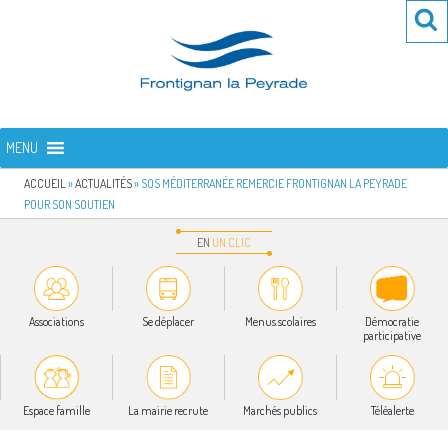
Aller
Re
R
au
po
contenu
:
principal
FRONTIGNAN LA PEYRADE
Bienvenue sur le site de la commune de Frontignan la Peyrade
MENU
ACCUEIL
»
ACTUALITÉS
»
SOS MÉDITERRANÉE REMERCIE FRONTIGNAN LA PEYRADE
POUR SON SOUTIEN
EN
UN
CLIC
Associations
Se déplacer
Menus scolaires
Démocratie
participative
Espace famille
La mairie recrute
Marchés publics
Téléalerte