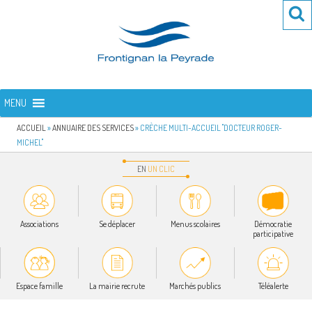
Aller
Re
R
au
po
contenu
:
principal
FRONTIGNAN LA PEYRADE
Bienvenue sur le site de la commune de Frontignan la Peyrade
MENU
ACCUEIL
»
ANNUAIRE DES SERVICES
»
CRÈCHE MULTI-ACCUEIL "DOCTEUR ROGER-
MICHEL"
EN
UN
CLIC
Associations
Se déplacer
Menus scolaires
Démocratie
participative
Espace famille
La mairie recrute
Marchés publics
Téléalerte