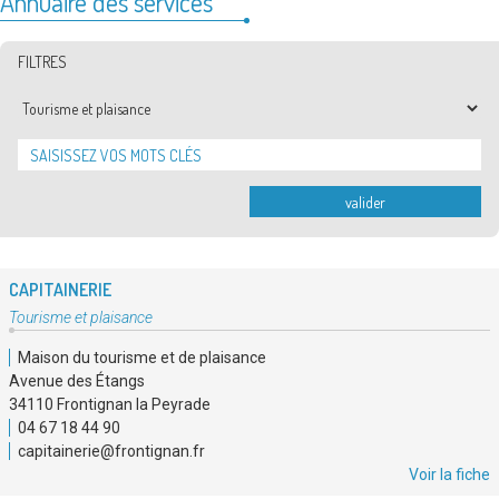
Annuaire des services
FILTRES
Type
de
service
valider
CAPITAINERIE
Type
Tourisme et plaisance
de
Maison du tourisme et de plaisance
service
Avenue des Étangs
:
34110 Frontignan la Peyrade
04 67 18 44 90
capitainerie@frontignan.fr
Voir la fiche