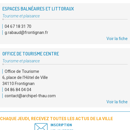
ESPACES BALNÉAIRES ET LITTORAUX
Type
Tourisme et plaisance
de
04 67 18 31 70
service
g.rabaud@frontignan.fr
:
Voir la fiche
OFFICE DE TOURISME CENTRE
Type
Tourisme et plaisance
de
Office de Tourisme
service
6, place de l'Hôtel de Ville
:
34110 Frontignan
04 86 84 04 04
contact@archipel-thau.com
Voir la fiche
CHAQUE JEUDI, RECEVEZ TOUTES LES ACTUS DE LA VILLE
INSCRIPTION