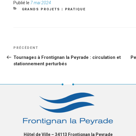
Publié
Publié le
7 mai 2024
le
CATÉGORIES
GRANDS PROJETS
|
PRATIQUE
NAVIGATION
Article
PRÉCÉDENT
DE
précédent
Tournages à Frontignan la Peyrade : circulation et
Pe
L’ARTICLE
stationnement perturbés
Hôtel de Ville – 34113 Frontignan la Peyrade