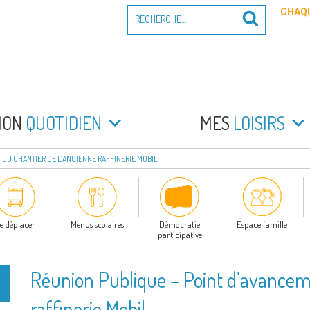
Recherche
CHAQU
Recherche
pour
:
PEYRADE
an la Peyrade
MON
QUOTIDIEN
MES
LOISIRS
 DU CHANTIER DE L’ANCIENNE RAFFINERIE MOBIL
e déplacer
Menus scolaires
Démocratie
Espace famille
participative
Réunion Publique – Point d’avanceme
raffinerie Mobil