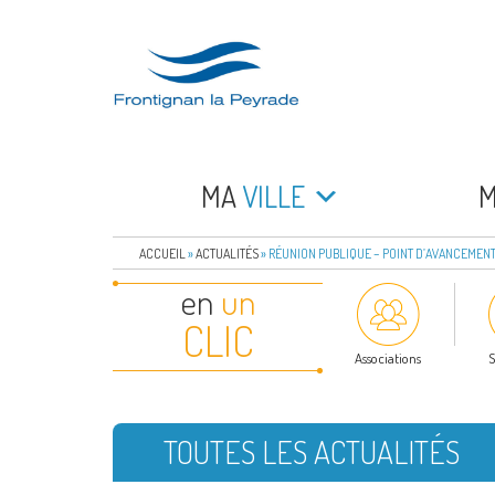
Aller
au
contenu
principal
FRONTIGNAN LA 
Bienvenue sur le site de la commune de Frontign
MA
VILLE
ACCUEIL
»
ACTUALITÉS
»
RÉUNION PUBLIQUE – POINT D’AVANCEMENT
en
un
CLIC
Associations
S
TOUTES LES ACTUALITÉS