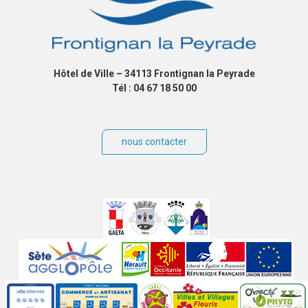
Hôtel de Ville – 34113 Frontignan la Peyrade
Tél : 04 67 18 50 00
nous contacter
Villes
jumelées
Sites
partenaires
Labels