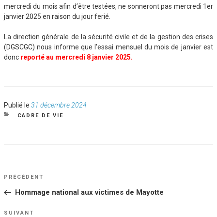
mercredi du mois afin d’être testées, ne sonneront pas mercredi 1er
janvier 2025 en raison du jour ferié.
La direction générale de la sécurité civile et de la gestion des crises
(DGSCGC) nous informe que l’essai mensuel du mois de janvier est
donc
reporté au mercredi 8 janvier 2025.
Publié
Publié le
31 décembre 2024
le
CATÉGORIES
CADRE DE VIE
NAVIGATION
Article
PRÉCÉDENT
DE
précédent
Hommage national aux victimes de Mayotte
L’ARTICLE
Article
SUIVANT