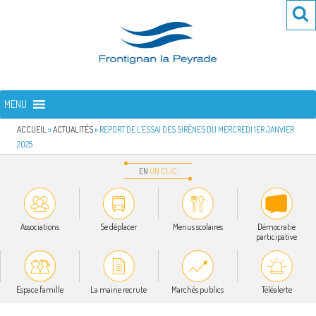
Aller
Re
R
au
po
contenu
:
principal
FRONTIGNAN LA PEYRADE
Bienvenue sur le site de la commune de Frontignan la Peyrade
MENU
ACCUEIL
»
ACTUALITÉS
»
REPORT DE L’ESSAI DES SIRÈNES DU MERCREDI 1ER JANVIER
2025
EN
UN
CLIC
Associations
Se déplacer
Menus scolaires
Démocratie
participative
Espace famille
La mairie recrute
Marchés publics
Téléalerte